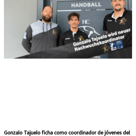
k
a
s
m
t
Gonzalo Tajuelo ficha como coordinador de jóvenes del