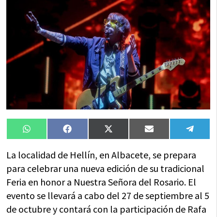
Compartir
Compartir
Compartir
Compartir
Compa
WhatsApp
Facebook
X
Email
Tele
en
en
en
en
en
(Twitter)
La localidad de Hellín, en Albacete, se prepara
para celebrar una nueva edición de su tradicional
Feria en honor a Nuestra Señora del Rosario. El
evento se llevará a cabo del 27 de septiembre al 5
de octubre y contará con la participación de Rafa