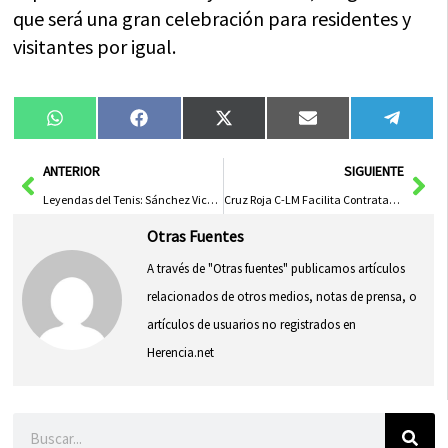
que será una gran celebración para residentes y
visitantes por igual.
Compartir
Compartir
Compartir
Compartir
Compa
WhatsApp
Facebook
X
Email
Tele
en
en
en
en
en
(Twitter)
Ant
Sig
ANTERIOR
SIGUIENTE
Leyendas del Tenis: Sánchez Vicario, Robredo, Ferrer y Medina Compiten en Albacete
Cruz Roja C-LM Facilita Contratación de 25,000 Personas en 25 Años de Su Plan de Empleo
Otras Fuentes
A través de "Otras fuentes" publicamos artículos
relacionados de otros medios, notas de prensa, o
artículos de usuarios no registrados en
Herencia.net
Buscar