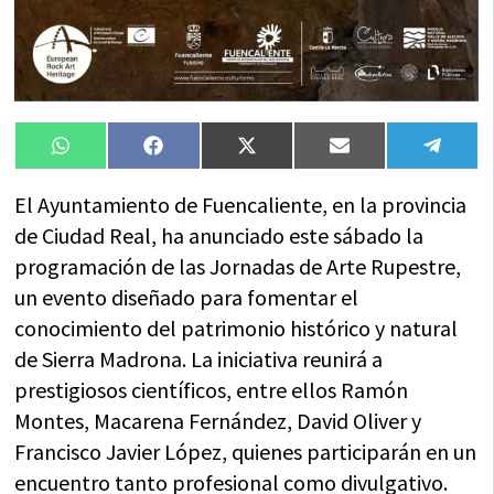
Compartir
Compartir
Compartir
Compartir
Compa
WhatsApp
Facebook
X
Email
Tele
en
en
en
en
en
(Twitter)
El Ayuntamiento de Fuencaliente, en la provincia
de Ciudad Real, ha anunciado este sábado la
programación de las Jornadas de Arte Rupestre,
un evento diseñado para fomentar el
conocimiento del patrimonio histórico y natural
de Sierra Madrona. La iniciativa reunirá a
prestigiosos científicos, entre ellos Ramón
Montes, Macarena Fernández, David Oliver y
Francisco Javier López, quienes participarán en un
encuentro tanto profesional como divulgativo.