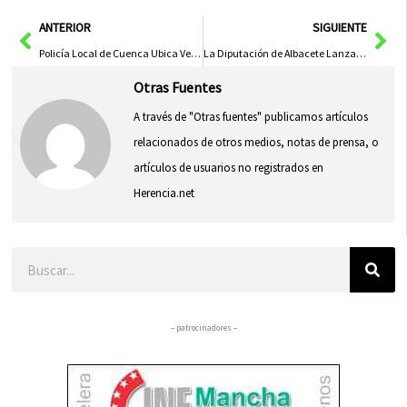
en
en
en
en
en
(Twitter)
Ant
Sig
ANTERIOR
SIGUIENTE
Policía Local de Cuenca Ubica Vehículo Implicado en Accidente con Fuga en el Paseo del Pinar
La Diputación de Albacete Lanza Curso Innovador de Realidad Virtual para Residencias de Mayores
Otras Fuentes
A través de "Otras fuentes" publicamos artículos
relacionados de otros medios, notas de prensa, o
artículos de usuarios no registrados en
Herencia.net
Buscar
– patrocinadores –