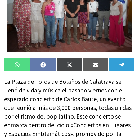
Compartir
Compartir
Compartir
Compartir
Compa
WhatsApp
Facebook
X
Email
Tele
en
en
en
en
en
(Twitter)
La Plaza de Toros de Bolaños de Calatrava se
llenó de vida y música el pasado viernes con el
esperado concierto de Carlos Baute, un evento
que reunió a más de 3,000 personas, todas unidas
por el ritmo del pop latino. Este concierto se
enmarca dentro del ciclo «Conciertos en Lugares
y Espacios Emblemáticos», promovido por la