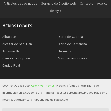
Artículos patrocinados
Servicio de Diseño web
Contacto
Acerca
de MyR
MEDIOS LOCALES
Albacete
Diario de Cuenca
Alcázar de San Juan
Diario de La Mancha
Argamasilla
Herencia
Campo de Criptana
Más medios locales...
Ciudad Real
Copyright © 1995-2024
Color vivo Internet
– Herencia (Ciudad Real). Diario de
información en el corazón de la mancha. Todos los derechos reservados. Haz como
nosotros que usamos la nube privada de Stackscale.