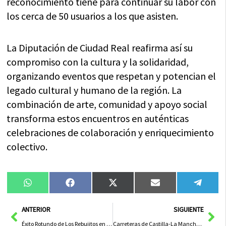
reconocimiento tiene para continuar su labor con
los cerca de 50 usuarios a los que asisten.
La Diputación de Ciudad Real reafirma así su
compromiso con la cultura y la solidaridad,
organizando eventos que respetan y potencian el
legado cultural y humano de la región. La
combinación de arte, comunidad y apoyo social
transforma estos encuentros en auténticas
celebraciones de colaboración y enriquecimiento
colectivo.
Compartir
Compartir
Compartir
Compartir
Compa
WhatsApp
Facebook
X
Email
Tele
en
en
en
en
en
(Twitter)
Ant
Sig
ANTERIOR
SIGUIENTE
Éxito Rotundo de Los Rebujitos en el Cierre del Ciclo de Conciertos Emblemáticos en Ruidera
Carreteras de Castilla-La Mancha Cierran el Fin de Semana Sin Accidentes Mortales