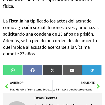
física.
La Fiscalía ha tipificado los actos del acusado
como agresión sexual, lesiones leves y amenazas,
solicitando una condena de 15 años de prisión.
Además, se ha pedido una orden de alejamiento
que impida al acusado acercarse a la víctima
durante 23 años.
Compartir
Compartir
Compartir
Compartir
Compa
WhatsApp
Facebook
X
Email
Tele
en
en
en
en
en
(Twitter)
Ant
Sig
ANTERIOR
SIGUIENTE
Matilde Yebra Asume como Secretaria General del Consejo Social de la UCLM
La Filmoteca de Albacete presenta una exposición sobre José Luis Cuerda con piezas de archivo únicas
Otras Fuentes