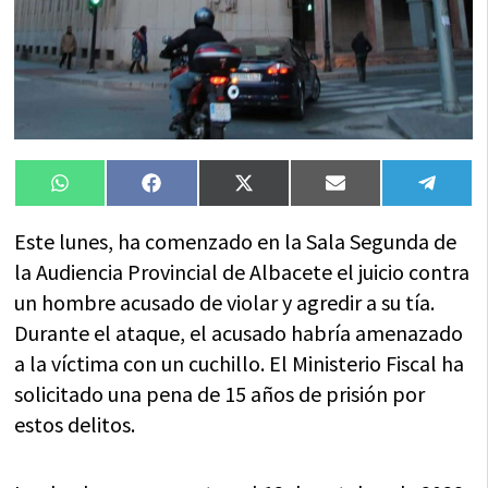
Compartir
Compartir
Compartir
Compartir
Compa
WhatsApp
Facebook
X
Email
Tele
en
en
en
en
en
(Twitter)
Este lunes, ha comenzado en la Sala Segunda de
la Audiencia Provincial de Albacete el juicio contra
un hombre acusado de violar y agredir a su tía.
Durante el ataque, el acusado habría amenazado
a la víctima con un cuchillo. El Ministerio Fiscal ha
solicitado una pena de 15 años de prisión por
estos delitos.