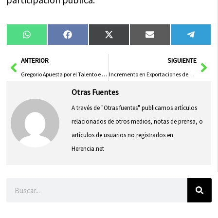
Compartir
Compartir
Compartir
Compartir
Compa
WhatsApp
Facebook
X
Email
Tele
en
en
en
en
en
(Twitter)
Ant
Sig
ANTERIOR
SIGUIENTE
Gregorio Apuesta por el Talento e Innovación para Enriquecer el Tejido Social y Productivo de Talavera
Incremento en Exportaciones de Castilla-La Mancha: Alcanzan 6.525,9 Millones Hasta Julio
Otras Fuentes
A través de "Otras fuentes" publicamos artículos
relacionados de otros medios, notas de prensa, o
artículos de usuarios no registrados en
Herencia.net
Buscar