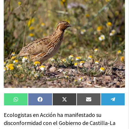
Compartir
Compartir
Compartir
Compartir
Compa
WhatsApp
Facebook
X
Email
Tele
en
en
en
en
en
(Twitter)
Ecologistas en Acción ha manifestado su
disconformidad con el Gobierno de Castilla-La