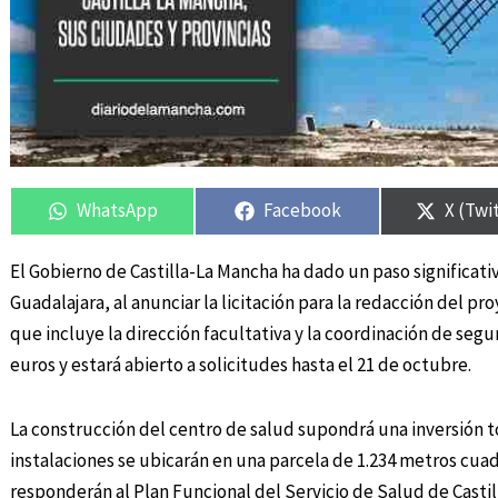
Compartir
Compartir
Compartir
Compartir
Compar
Compar
en
en
en
en
en
en
WhatsApp
Facebook
X (Twi
El Gobierno de Castilla-La Mancha ha dado un paso significati
Guadalajara, al anunciar la licitación para la redacción del pr
que incluye la dirección facultativa y la coordinación de seg
euros y estará abierto a solicitudes hasta el 21 de octubre.
La construcción del centro de salud supondrá una inversión 
instalaciones se ubicarán en una parcela de 1.234 metros cuad
responderán al Plan Funcional del Servicio de Salud de Casti