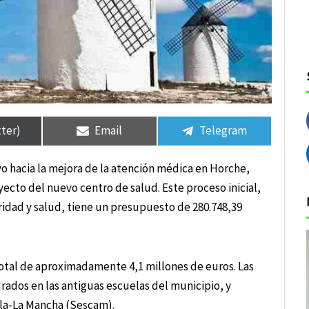
tir
tir
Compartir
Compartir
Compartir
Compartir
en
en
en
en
tter)
Email
Telegram
vo hacia la mejora de la atención médica en Horche,
oyecto del nuevo centro de salud. Este proceso inicial,
uridad y salud, tiene un presupuesto de 280.748,39
total de aproximadamente 4,1 millones de euros. Las
rados en las antiguas escuelas del municipio, y
lla-La Mancha (Sescam).