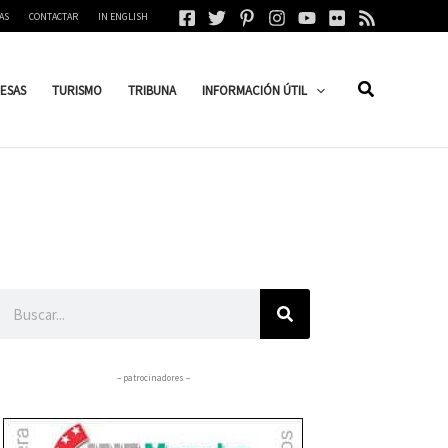
AS
CONTACTAR
IN ENGLISH
ESAS
TURISMO
TRIBUNA
INFORMACIÓN ÚTIL
Buscar
– patrocinadores –