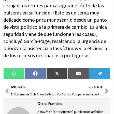
corrijan los errores para asegurar el éxito de las
pulseras en su función. «Esto es un tema muy
delicado como para manosearlo desde un punto
de vista político a la primera de cambio. La única
seguridad viene de que funcionen las cosas»,
concluyó García-Page, resaltando la urgencia de
priorizar la asistencia a las víctimas y la eficiencia
de los recursos destinados a protegerlas.
Compartir
Compartir
Compartir
Compartir
Compa
WhatsApp
Facebook
X
Email
Tele
en
en
en
en
en
(Twitter)
Ant
Sig
ANTERIOR
SIGUIENTE
El Gobierno de C-LM Anuncia Reducción de 80 Procedimientos Burocráticos
Vox Solicita Comparecencia de Simón por Fallo de Pulseras Antimaltrato en Mujeres de C-LM
Otras Fuentes
A través de "Otras fuentes" publicamos artículos