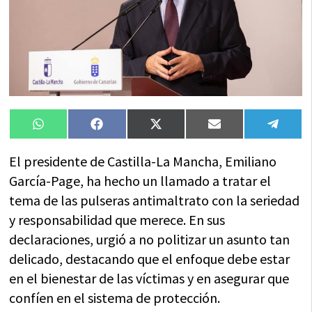
Compartir
Compartir
Compartir
Compartir
Compa
WhatsApp
Facebook
X
Email
Tele
en
en
en
en
en
(Twitter)
El presidente de Castilla-La Mancha, Emiliano
García-Page, ha hecho un llamado a tratar el
tema de las pulseras antimaltrato con la seriedad
y responsabilidad que merece. En sus
declaraciones, urgió a no politizar un asunto tan
delicado, destacando que el enfoque debe estar
en el bienestar de las víctimas y en asegurar que
confíen en el sistema de protección.