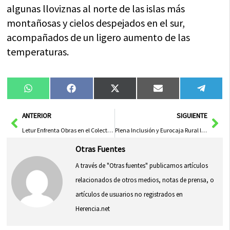
algunas lloviznas al norte de las islas más
montañosas y cielos despejados en el sur,
acompañados de un ligero aumento de las
temperaturas.
Compartir
Compartir
Compartir
Compartir
Compa
WhatsApp
Facebook
X
Email
Tele
en
en
en
en
en
(Twitter)
Ant
Sig
ANTERIOR
SIGUIENTE
Letur Enfrenta Obras en el Colector del Mirador y Limpieza del Pavimento de la EDAR tras la Dana
Plena Inclusión y Eurocaja Rural Impulsan la Inclusión Social Mediante el Arte
Otras Fuentes
A través de "Otras fuentes" publicamos artículos
relacionados de otros medios, notas de prensa, o
artículos de usuarios no registrados en
Herencia.net