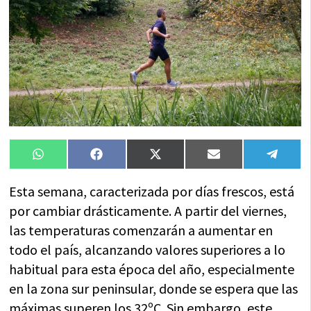
Compartir
Compartir
Compartir
Compartir
Compa
WhatsApp
Facebook
X
Email
Tele
en
en
en
en
en
(Twitter)
Esta semana, caracterizada por días frescos, está
por cambiar drásticamente. A partir del viernes,
las temperaturas comenzarán a aumentar en
todo el país, alcanzando valores superiores a lo
habitual para esta época del año, especialmente
en la zona sur peninsular, donde se espera que las
máximas superen los 32ºC. Sin embargo, este