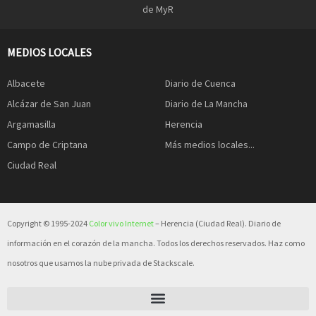
de MyR
MEDIOS LOCALES
Albacete
Diario de Cuenca
Alcázar de San Juan
Diario de La Mancha
Argamasilla
Herencia
Campo de Criptana
Más medios locales...
Ciudad Real
Copyright © 1995-2024
Color vivo Internet
– Herencia (Ciudad Real). Diario de
información en el corazón de la mancha. Todos los derechos reservados. Haz como
nosotros que usamos la nube privada de Stackscale.