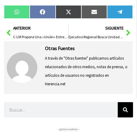
Compartir
Compartir
Compartir
Compartir
Compa
WhatsApp
Facebook
X
Email
Tele
en
en
en
en
en
(Twitter)
Ant
Sig
ANTERIOR
SIGUIENTE
C-LM Propone Una «Unión» Entre Comunidades Autónomas Para Frenar Agresiones a Sanitarios
Ejecutivo Regional Busca Unidad para Aprobar Presupuestos 2026 con Aumento del 7% en Servicios Públicos
Otras Fuentes
A través de "Otras fuentes" publicamos artículos
relacionados de otros medios, notas de prensa, o
artículos de usuarios no registrados en
Herencia.net
Buscar
– patrocinadores –