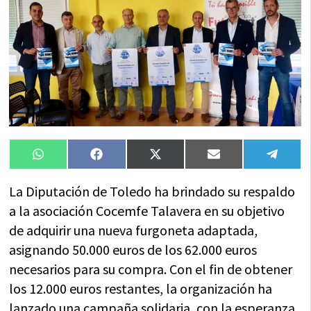
Compartir
Compartir
Compartir
Compartir
Compa
WhatsApp
Facebook
X
Email
Tele
en
en
en
en
en
(Twitter)
La Diputación de Toledo ha brindado su respaldo
a la asociación Cocemfe Talavera en su objetivo
de adquirir una nueva furgoneta adaptada,
asignando 50.000 euros de los 62.000 euros
necesarios para su compra. Con el fin de obtener
los 12.000 euros restantes, la organización ha
lanzado una campaña solidaria, con la esperanza