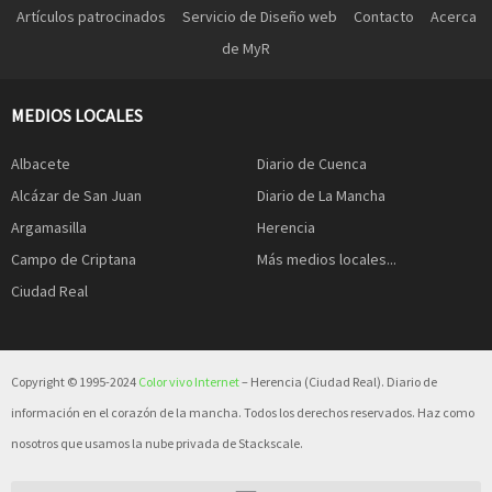
Artículos patrocinados
Servicio de Diseño web
Contacto
Acerca
de MyR
MEDIOS LOCALES
Albacete
Diario de Cuenca
Alcázar de San Juan
Diario de La Mancha
Argamasilla
Herencia
Campo de Criptana
Más medios locales...
Ciudad Real
Copyright © 1995-2024
Color vivo Internet
– Herencia (Ciudad Real). Diario de
información en el corazón de la mancha. Todos los derechos reservados. Haz como
nosotros que usamos la nube privada de Stackscale.