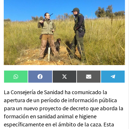
Compartir
Compartir
Compartir
Compartir
Compa
WhatsApp
Facebook
X
Email
Tele
en
en
en
en
en
(Twitter)
La Consejería de Sanidad ha comunicado la
apertura de un período de información pública
para un nuevo proyecto de decreto que aborda la
formación en sanidad animal e higiene
específicamente en el ámbito de la caza. Esta