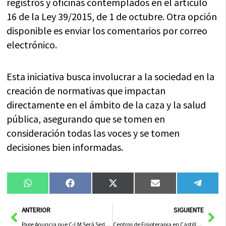
registros y oficinas contemplados en el artículo
16 de la Ley 39/2015, de 1 de octubre. Otra opción
disponible es enviar los comentarios por correo
electrónico.
Esta iniciativa busca involucrar a la sociedad en la
creación de normativas que impactan
directamente en el ámbito de la caza y la salud
pública, asegurando que se tomen en
consideración todas las voces y se tomen
decisiones bien informadas.
Compartir
Compartir
Compartir
Compartir
Compa
WhatsApp
Facebook
X
Email
Tele
en
en
en
en
en
(Twitter)
Ant
Sig
ANTERIOR
SIGUIENTE
Page Anuncia que C-LM Será Sede de la Comisión NAT del Comité Europeo de las Regiones en Septiembre de 2026
Centros de Fisioterapia en Castilla-La Mancha Exigirán Personal Diplomado o Graduado