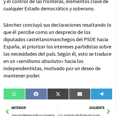
y el control de las fronteras, elementos clave de
cualquier Estado democrático y soberano.
Sánchez concluyó sus declaraciones resaltando lo
que él percibe como un desprecio de los
diputados castellanomanchegos del PSOE hacia
España, al priorizar los intereses partidistas sobre
las necesidades del país. Según él, esto se traduce
en un «servilismo absoluto» hacia los
independentistas, motivado por un deseo de
mantener poder.
Compartir
Compartir
Compartir
Compartir
Compa
WhatsApp
Facebook
X
Email
Tele
en
en
en
en
en
(Twitter)
Ant
Sig
ANTERIOR
SIGUIENTE
Jornada Medieval Busca Superar Las 30.000 Visitas
Los Jardines del Prado de Ciudad Real se Transforman en Un Centro de Ciencia y Talleres Divulgativos