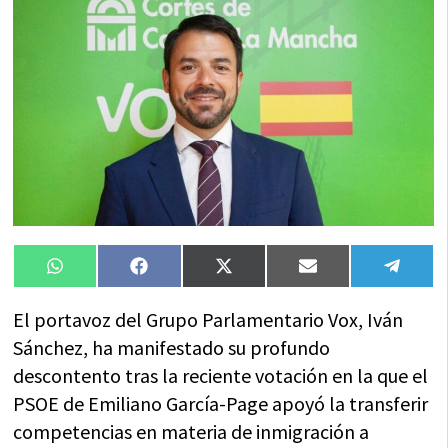
Compartir
Compartir
Compartir
Compartir
Compa
WhatsApp
Facebook
X
Email
Tele
en
en
en
en
en
(Twitter)
El portavoz del Grupo Parlamentario Vox, Iván
Sánchez, ha manifestado su profundo
descontento tras la reciente votación en la que el
PSOE de Emiliano García-Page apoyó la transferir
competencias en materia de inmigración a