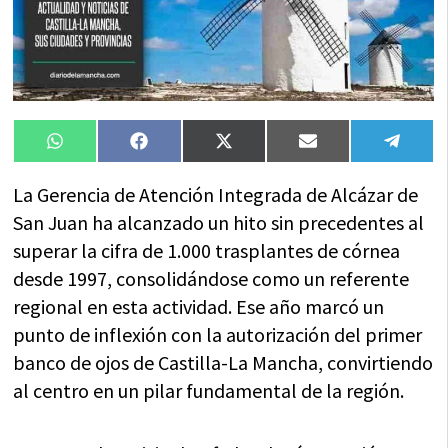
Compartir
Compartir
Compartir
Compartir
Compa
WhatsApp
Facebook
X
Email
Tele
en
en
en
en
en
(Twitter)
La Gerencia de Atención Integrada de Alcázar de
San Juan ha alcanzado un hito sin precedentes al
superar la cifra de 1.000 trasplantes de córnea
desde 1997, consolidándose como un referente
regional en esta actividad. Ese año marcó un
punto de inflexión con la autorización del primer
banco de ojos de Castilla-La Mancha, convirtiendo
al centro en un pilar fundamental de la región.