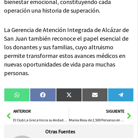
bienestar emocional, constituyendo cada
operación una historia de superación.
La Gerencia de Atención Integrada de Alcázar de
San Juan también reconoce el papel esencial de
los donantes y sus familias, cuyo altruismo
permite transformar estos avances médicos en
nuevas oportunidades de vida para muchas
personas.
Compartir
Compartir
Compartir
Compartir
Compa
WhatsApp
Facebook
X
Email
Tele
en
en
en
en
en
(Twitter)
Ant
Sig
ANTERIOR
SIGUIENTE
El Club La Greca Inicia su Andadura en Toledo con Música al Estilo de los 90
Marea Rosa de 2,500 Personas en Ciudad Real Visibiliza el Cáncer de Mama
Otras Fuentes