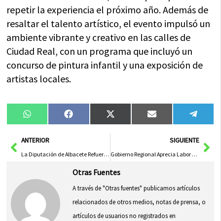
repetir la experiencia el próximo año. Además de
resaltar el talento artístico, el evento impulsó un
ambiente vibrante y creativo en las calles de
Ciudad Real, con un programa que incluyó un
concurso de pintura infantil y una exposición de
artistas locales.
Compartir
Compartir
Compartir
Compartir
Compa
WhatsApp
Facebook
X
Email
Tele
en
en
en
en
en
(Twitter)
Ant
Sig
ANTERIOR
SIGUIENTE
La Diputación de Albacete Refuerza su Plan de Prevención tras la Activación del Meteocam en Alerta
Gobierno Regional Aprecia Labor de Asociación Contra el Cáncer en Talavera y su Apoyo a Sanidad
Otras Fuentes
A través de "Otras fuentes" publicamos artículos
relacionados de otros medios, notas de prensa, o
artículos de usuarios no registrados en