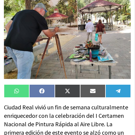
Compartir
Compartir
Compartir
Compartir
Compa
WhatsApp
Facebook
X
Email
Tele
en
en
en
en
en
(Twitter)
Ciudad Real vivió un fin de semana culturalmente
enriquecedor con la celebración del I Certamen
Nacional de Pintura Rápida al Aire Libre. La
primera edición de este evento se alzó como un