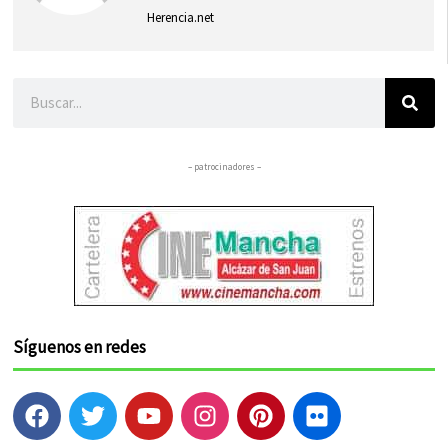
Herencia.net
Buscar
– patrocinadores –
Síguenos en redes
F
T
Y
I
P
F
a
w
o
n
i
l