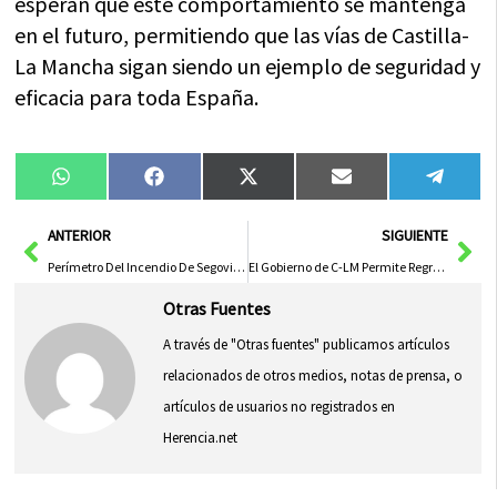
esperan que este comportamiento se mantenga
en el futuro, permitiendo que las vías de Castilla-
La Mancha sigan siendo un ejemplo de seguridad y
eficacia para toda España.
Compartir
Compartir
Compartir
Compartir
Compa
WhatsApp
Facebook
X
Email
Tele
en
en
en
en
en
(Twitter)
Ant
Sig
ANTERIOR
SIGUIENTE
Perímetro Del Incendio De Segovia Controlado Tras Expandirse Desde Peñalba De La Sierra
El Gobierno de C-LM Permite Regreso a Peñalba y Cabida Tras Extinción del Fuego por Lluvias
Otras Fuentes
A través de "Otras fuentes" publicamos artículos
relacionados de otros medios, notas de prensa, o
artículos de usuarios no registrados en
Herencia.net