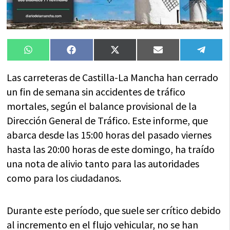
Compartir
Compartir
Compartir
Compartir
Compa
WhatsApp
Facebook
X
Email
Tele
en
en
en
en
en
(Twitter)
Las carreteras de Castilla-La Mancha han cerrado
un fin de semana sin accidentes de tráfico
mortales, según el balance provisional de la
Dirección General de Tráfico. Este informe, que
abarca desde las 15:00 horas del pasado viernes
hasta las 20:00 horas de este domingo, ha traído
una nota de alivio tanto para las autoridades
como para los ciudadanos.
Durante este período, que suele ser crítico debido
al incremento en el flujo vehicular, no se han