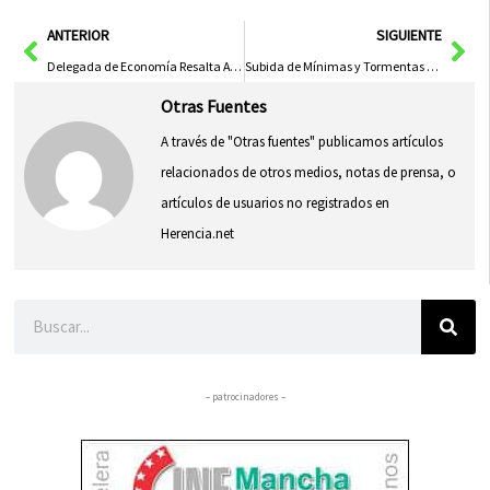
en
en
en
en
en
(Twitter)
Ant
Sig
ANTERIOR
SIGUIENTE
Delegada de Economía Resalta Auge del Turismo en Cuenca en el Día Mundial del Turismo 2023
Subida de Mínimas y Tormentas en Cuenca y Albacete
Otras Fuentes
A través de "Otras fuentes" publicamos artículos
relacionados de otros medios, notas de prensa, o
artículos de usuarios no registrados en
Herencia.net
Buscar
– patrocinadores –