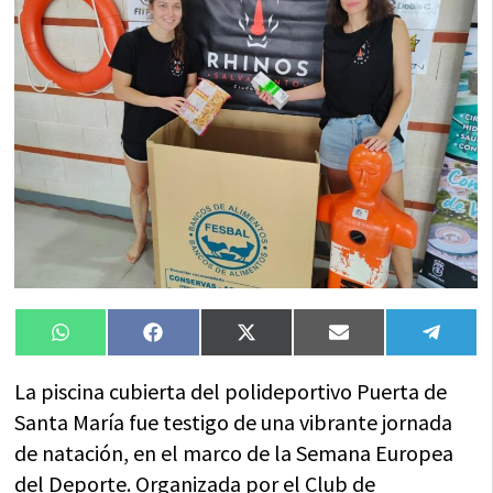
Compartir
Compartir
Compartir
Compartir
Compa
WhatsApp
Facebook
X
Email
Tele
en
en
en
en
en
(Twitter)
La piscina cubierta del polideportivo Puerta de
Santa María fue testigo de una vibrante jornada
de natación, en el marco de la Semana Europea
del Deporte. Organizada por el Club de