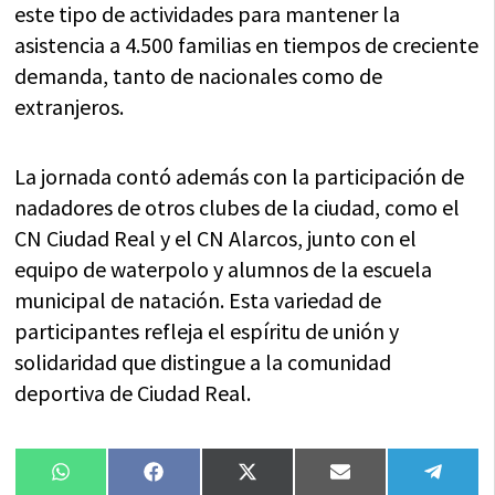
este tipo de actividades para mantener la
asistencia a 4.500 familias en tiempos de creciente
demanda, tanto de nacionales como de
extranjeros.
La jornada contó además con la participación de
nadadores de otros clubes de la ciudad, como el
CN Ciudad Real y el CN Alarcos, junto con el
equipo de waterpolo y alumnos de la escuela
municipal de natación. Esta variedad de
participantes refleja el espíritu de unión y
solidaridad que distingue a la comunidad
deportiva de Ciudad Real.
Compartir
Compartir
Compartir
Compartir
Compa
WhatsApp
Facebook
X
Email
Tele