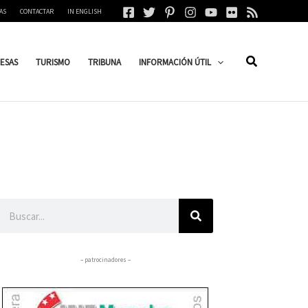
AS
CONTACTAR
IN ENGLISH
ESAS
TURISMO
TRIBUNA
INFORMACIÓN ÚTIL
Buscar
– patrocinadores –