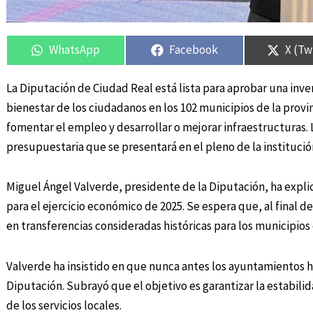
Compartir
Compartir
Compartir
Compartir
Compa
Compa
en
en
en
en
en
en
WhatsApp
Facebook
X (Tw
La Diputación de Ciudad Real está lista para aprobar una inver
bienestar de los ciudadanos en los 102 municipios de la pro
fomentar el empleo y desarrollar o mejorar infraestructuras. 
presupuestaria que se presentará en el pleno de la institución
Miguel Ángel Valverde, presidente de la Diputación, ha expli
para el ejercicio económico de 2025. Se espera que, al final d
en transferencias consideradas históricas para los municipios 
Valverde ha insistido en que nunca antes los ayuntamientos ha
Diputación. Subrayó que el objetivo es garantizar la estabil
de los servicios locales.