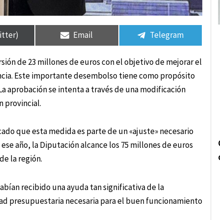
rtir
rtir
Compartir
Compartir
Compartir
Compartir
en
en
en
en
itter)
Email
Telegram
sión de 23 millones de euros con el objetivo de mejorar el
vincia. Este importante desembolso tiene como propósito
La aprobación se intenta a través de una modificación
 provincial.
cado que esta medida es parte de un «ajuste» necesario
e ese año, la Diputación alcance los 75 millones de euros
de la región.
bían recibido una ayuda tan significativa de la
idad presupuestaria necesaria para el buen funcionamiento