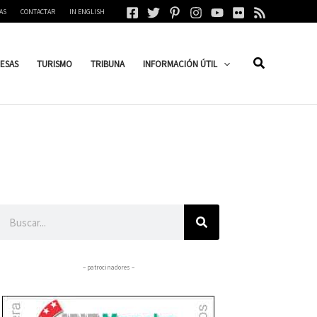
AS
CONTACTAR
IN ENGLISH
ESAS
TURISMO
TRIBUNA
INFORMACIÓN ÚTIL
Buscar
– patrocinadores –