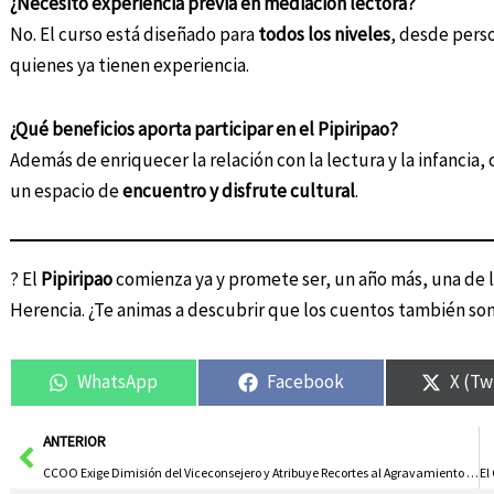
¿Necesito experiencia previa en mediación lectora?
No. El curso está diseñado para
todos los niveles
, desde perso
quienes ya tienen experiencia.
¿Qué beneficios aporta participar en el Pipiripao?
Además de enriquecer la relación con la lectura y la infancia,
un espacio de
encuentro y disfrute cultural
.
? El
Pipiripao
comienza ya y promete ser, un año más, una de l
Herencia. ¿Te animas a descubrir que los cuentos también son
WhatsApp
Facebook
X (Tw
Ant
ANTERIOR
CCOO Exige Dimisión del Viceconsejero y Atribuye Recortes al Agravamiento del Incendio de Peñalba