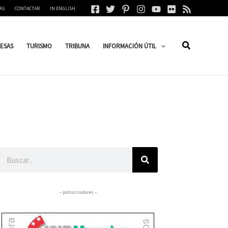
AS
CONTACTAR
IN ENGLISH
ESAS
TURISMO
TRIBUNA
INFORMACIÓN ÚTIL
Buscar
– patrocinadores –