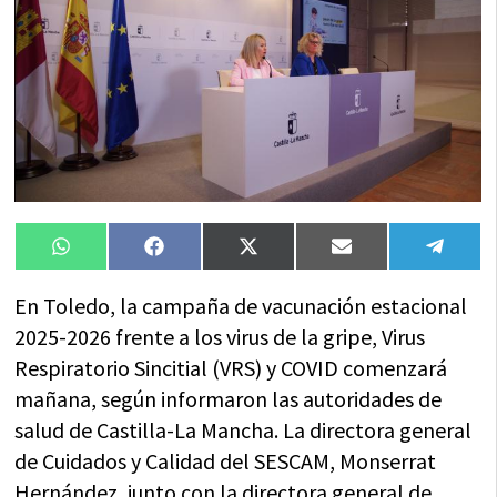
Compartir
Compartir
Compartir
Compartir
Compa
WhatsApp
Facebook
X
Email
Tele
en
en
en
en
en
(Twitter)
En Toledo, la campaña de vacunación estacional
2025-2026 frente a los virus de la gripe, Virus
Respiratorio Sincitial (VRS) y COVID comenzará
mañana, según informaron las autoridades de
salud de Castilla-La Mancha. La directora general
de Cuidados y Calidad del SESCAM, Monserrat
Hernández, junto con la directora general de