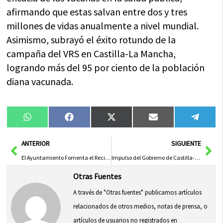
afirmando que estas salvan entre dos y tres
millones de vidas anualmente a nivel mundial.
Asimismo, subrayó el éxito rotundo de la
campaña del VRS en Castilla-La Mancha,
logrando más del 95 por ciento de la población
diana vacunada.
Compartir
Compartir
Compartir
Compartir
Compa
WhatsApp
Facebook
X
Email
Tele
en
en
en
en
en
(Twitter)
Ant
Sig
ANTERIOR
SIGUIENTE
El Ayuntamiento Fomenta el Reciclaje de Vidrio en la Hostelería del Casco Histórico con Recogida ‘Puerta a Puerta’
Impulso del Gobierno de Castilla-La Mancha a Empresas Hortofrutícolas en ‘Fruit Attraction’
Otras Fuentes
A través de "Otras fuentes" publicamos artículos
relacionados de otros medios, notas de prensa, o
artículos de usuarios no registrados en