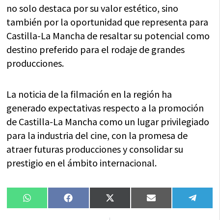
no solo destaca por su valor estético, sino
también por la oportunidad que representa para
Castilla-La Mancha de resaltar su potencial como
destino preferido para el rodaje de grandes
producciones.
La noticia de la filmación en la región ha
generado expectativas respecto a la promoción
de Castilla-La Mancha como un lugar privilegiado
para la industria del cine, con la promesa de
atraer futuras producciones y consolidar su
prestigio en el ámbito internacional.
Compartir
Compartir
Compartir
Compartir
Compa
WhatsApp
Facebook
X
Email
Tele
en
en
en
en
en
(Twitter)