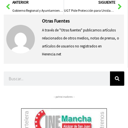
Ant
Sig
ANTERIOR
SIGUIENTE
Gobierno Regional y Ayuntamiento de Tarancón Impulsan Presupuesto Participativo
UGT Pide Protección para Unidad Psiquiátrica de Larga Estancia en Guadalajara
Otras Fuentes
A través de "Otras fuentes" publicamos artículos
relacionados de otros medios, notas de prensa, o
artículos de usuarios no registrados en
Herencia.net
Buscar
– patrocinadores –