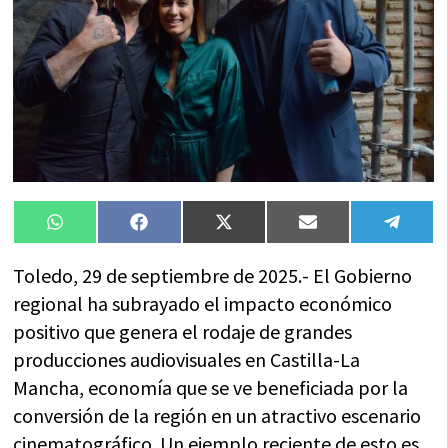
Compartir
Compartir
Compartir
Compartir
Compa
WhatsApp
Facebook
X
Email
Tele
en
en
en
en
en
(Twitter)
Toledo, 29 de septiembre de 2025.- El Gobierno
regional ha subrayado el impacto económico
positivo que genera el rodaje de grandes
producciones audiovisuales en Castilla-La
Mancha, economía que se ve beneficiada por la
conversión de la región en un atractivo escenario
cinematográfico. Un ejemplo reciente de esto es