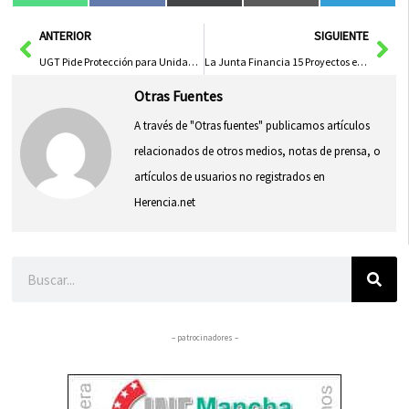
en
en
en
en
en
(Twitter)
Ant
Sig
ANTERIOR
SIGUIENTE
UGT Pide Protección para Unidad Psiquiátrica de Larga Estancia en Guadalajara
La Junta Financia 15 Proyectos en Ciencias y Tecnologías Químicas de Ciudad Real con 1,5 Millones de Euros
Otras Fuentes
A través de "Otras fuentes" publicamos artículos
relacionados de otros medios, notas de prensa, o
artículos de usuarios no registrados en
Herencia.net
Buscar
– patrocinadores –