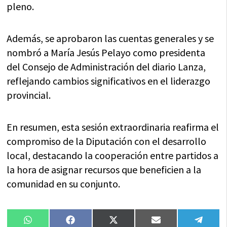
pleno.
Además, se aprobaron las cuentas generales y se
nombró a María Jesús Pelayo como presidenta
del Consejo de Administración del diario Lanza,
reflejando cambios significativos en el liderazgo
provincial.
En resumen, esta sesión extraordinaria reafirma el
compromiso de la Diputación con el desarrollo
local, destacando la cooperación entre partidos a
la hora de asignar recursos que beneficien a la
comunidad en su conjunto.
Compartir
Compartir
Compartir
Compartir
Compa
WhatsApp
Facebook
X
Email
Tele