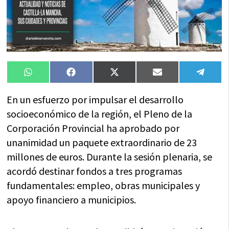
Compartir
Compartir
Compartir
Compartir
Compa
WhatsApp
Facebook
X
Email
Tele
en
en
en
en
en
(Twitter)
En un esfuerzo por impulsar el desarrollo
socioeconómico de la región, el Pleno de la
Corporación Provincial ha aprobado por
unanimidad un paquete extraordinario de 23
millones de euros. Durante la sesión plenaria, se
acordó destinar fondos a tres programas
fundamentales: empleo, obras municipales y
apoyo financiero a municipios.