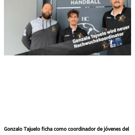
k
a
s
m
t
Gonzalo Tajuelo ficha como coordinador de jóvenes del