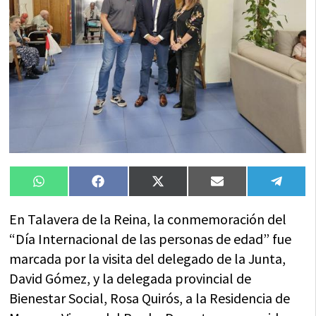
Compartir
Compartir
Compartir
Compartir
Compa
WhatsApp
Facebook
X
Email
Tele
en
en
en
en
en
(Twitter)
En Talavera de la Reina, la conmemoración del
“Día Internacional de las personas de edad” fue
marcada por la visita del delegado de la Junta,
David Gómez, y la delegada provincial de
Bienestar Social, Rosa Quirós, a la Residencia de