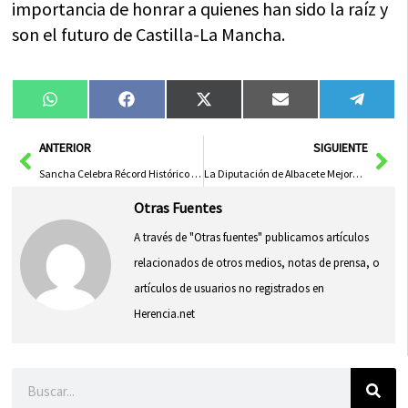
importancia de honrar a quienes han sido la raíz y
son el futuro de Castilla-La Mancha.
Compartir
Compartir
Compartir
Compartir
Compa
WhatsApp
Facebook
X
Email
Tele
en
en
en
en
en
(Twitter)
Ant
Sig
ANTERIOR
SIGUIENTE
Sancha Celebra Récord Histórico con Más de 38,000 Participaciones en Circuito de Carreras Populares
La Diputación de Albacete Mejora Seguridad y Acceso en Cotillas por la AB-517
Otras Fuentes
A través de "Otras fuentes" publicamos artículos
relacionados de otros medios, notas de prensa, o
artículos de usuarios no registrados en
Herencia.net
Buscar