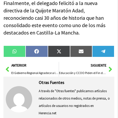
Finalmente, el delegado felicitó a la nueva
directiva de la Quijote Maratón Adad,
reconociendo casi 30 años de historia que han
consolidado este evento como uno de los más
destacados en Castilla-La Mancha.
Compartir
Compartir
Compartir
Compartir
Compa
WhatsApp
Facebook
X
Email
Tele
en
en
en
en
en
(Twitter)
Ant
Sig
ANTERIOR
SIGUIENTE
El Gobierno Regional Agradece a la Policía Nacional de Ciudad Real en el Día de los Ángeles Custodios por su Labor y Dedicación
Educación y CCOO Piden el Fin del Conflicto en Gaza
Otras Fuentes
A través de "Otras fuentes" publicamos artículos
relacionados de otros medios, notas de prensa, o
artículos de usuarios no registrados en
Herencia.net