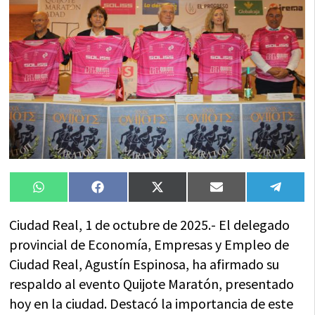
Compartir
Compartir
Compartir
Compartir
Compa
WhatsApp
Facebook
X
Email
Tele
en
en
en
en
en
(Twitter)
Ciudad Real, 1 de octubre de 2025.- El delegado
provincial de Economía, Empresas y Empleo de
Ciudad Real, Agustín Espinosa, ha afirmado su
respaldo al evento Quijote Maratón, presentado
hoy en la ciudad. Destacó la importancia de este