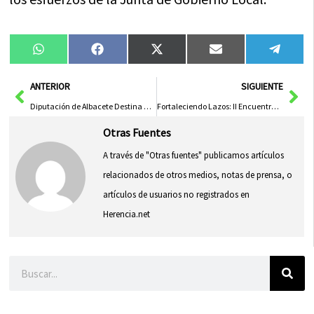
Compartir
Compartir
Compartir
Compartir
Compa
WhatsApp
Facebook
X
Email
Tele
en
en
en
en
en
(Twitter)
Ant
Sig
ANTERIOR
SIGUIENTE
Diputación de Albacete Destina Más de 396.000 Euros para Apoyar a 26 Municipios con ‘Dipualba Responde’ y ‘Dipualba Emergencias’
Fortaleciendo Lazos: II Encuentro de Mujeres y Empresas para Impulsar el Vínculo Laboral Femenino
Otras Fuentes
A través de "Otras fuentes" publicamos artículos
relacionados de otros medios, notas de prensa, o
artículos de usuarios no registrados en
Herencia.net
Buscar