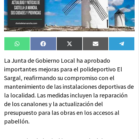
Compartir
Compartir
Compartir
Compartir
Compa
WhatsApp
Facebook
X
Email
Tele
en
en
en
en
en
(Twitter)
La Junta de Gobierno Local ha aprobado
importantes mejoras para el polideportivo El
Sargal, reafirmando su compromiso con el
mantenimiento de las instalaciones deportivas de
la localidad. Las medidas incluyen la reparación
de los canalones y la actualización del
presupuesto para las obras en los accesos al
pabellón.