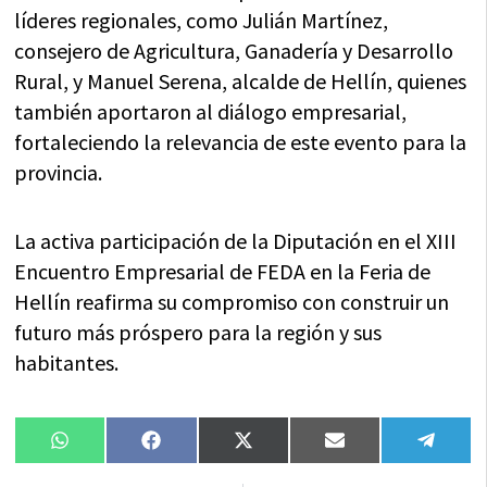
líderes regionales, como Julián Martínez,
consejero de Agricultura, Ganadería y Desarrollo
Rural, y Manuel Serena, alcalde de Hellín, quienes
también aportaron al diálogo empresarial,
fortaleciendo la relevancia de este evento para la
provincia.
La activa participación de la Diputación en el XIII
Encuentro Empresarial de FEDA en la Feria de
Hellín reafirma su compromiso con construir un
futuro más próspero para la región y sus
habitantes.
Compartir
Compartir
Compartir
Compartir
Compa
WhatsApp
Facebook
X
Email
Tele
en
en
en
en
en
(Twitter)