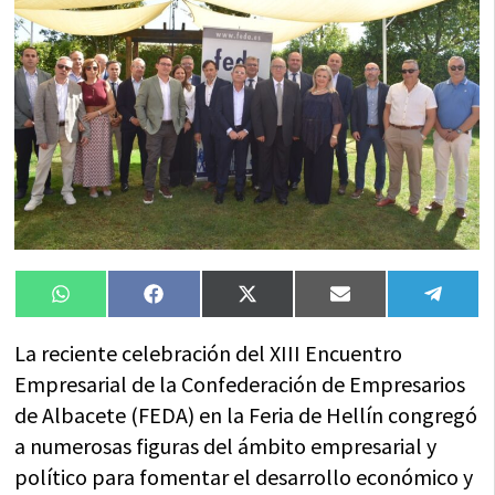
Compartir
Compartir
Compartir
Compartir
Compa
WhatsApp
Facebook
X
Email
Tele
en
en
en
en
en
(Twitter)
La reciente celebración del XIII Encuentro
Empresarial de la Confederación de Empresarios
de Albacete (FEDA) en la Feria de Hellín congregó
a numerosas figuras del ámbito empresarial y
político para fomentar el desarrollo económico y