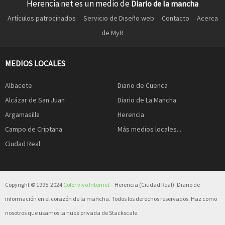
Herencia.net es un medio de
Diario de la mancha
Artículos patrocinados
Servicio de Diseño web
Contacto
Acerca
de MyR
MEDIOS LOCALES
Albacete
Diario de Cuenca
Alcázar de San Juan
Diario de La Mancha
Argamasilla
Herencia
Campo de Criptana
Más medios locales...
Ciudad Real
Copyright © 1995-2024
Color vivo Internet
– Herencia (Ciudad Real). Diario de
información en el corazón de la mancha. Todos los derechos reservados. Haz como
nosotros que usamos la nube privada de Stackscale.