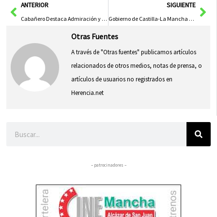
Ant
Sig
ANTERIOR
SIGUIENTE
Cabañero Destaca Admiración y Gratitud de la Diputación Hacia la Policía Nacional en el Día de su Patrón
Gobierno de Castilla-La Mancha Aboga por Igualdad Fiscal y Financiación Autonómica Justa
Otras Fuentes
A través de "Otras fuentes" publicamos artículos
relacionados de otros medios, notas de prensa, o
artículos de usuarios no registrados en
Herencia.net
Buscar
– patrocinadores –