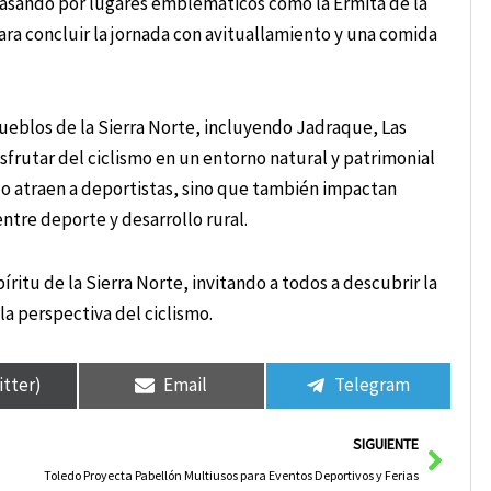
s, pasando por lugares emblemáticos como la Ermita de la
ara concluir la jornada con avituallamiento y una comida
 pueblos de la Sierra Norte, incluyendo Jadraque, Las
sfrutar del ciclismo en un entorno natural y patrimonial
lo atraen a deportistas, sino que también impactan
ntre deporte y desarrollo rural.
itu de la Sierra Norte, invitando a todos a descubrir la
la perspectiva del ciclismo.
itter)
Email
Telegram
Sigui
SIGUIENTE
Toledo Proyecta Pabellón Multiusos para Eventos Deportivos y Ferias