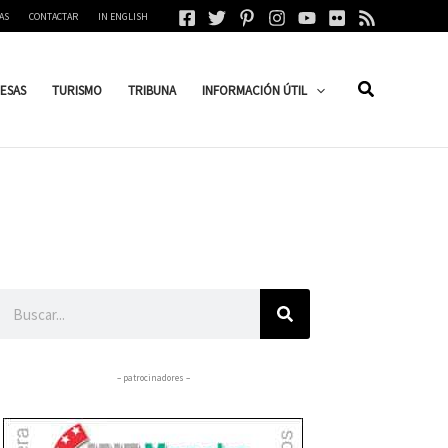
AS
CONTACTAR
IN ENGLISH
ESAS
TURISMO
TRIBUNA
INFORMACIÓN ÚTIL
Buscar
– patrocinadores –