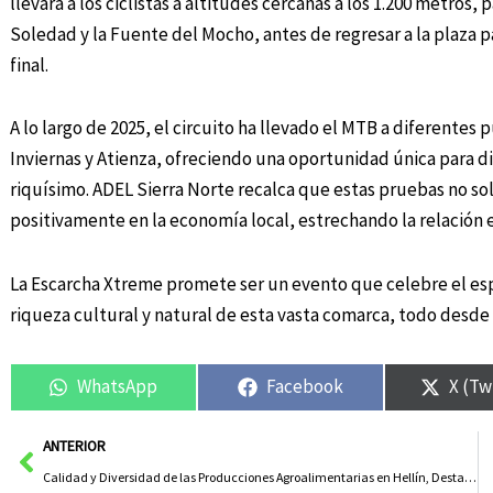
llevará a los ciclistas a altitudes cercanas a los 1.200 metro
Soledad y la Fuente del Mocho, antes de regresar a la plaza p
final.
A lo largo de 2025, el circuito ha llevado el MTB a diferentes
Inviernas y Atienza, ofreciendo una oportunidad única para di
riquísimo. ADEL Sierra Norte recalca que estas pruebas no so
positivamente en la economía local, estrechando la relación e
La Escarcha Xtreme promete ser un evento que celebre el espír
riqueza cultural y natural de esta vasta comarca, todo desde 
WhatsApp
Facebook
X (Tw
Ant
ANTERIOR
Calidad y Diversidad de las Producciones Agroalimentarias en Hellín, Destacadas por el Gobierno Regional