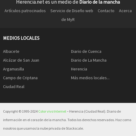
Herencia.net es un medio de
Diario de la mancha
Artículos patrocinados
Servicio de Diseño web
Contacto
Acerca
de MyR
MEDIOS LOCALES
Albacete
Diario de Cuenca
Alcázar de San Juan
Diario de La Mancha
Argamasilla
Herencia
Campo de Criptana
Más medios locales...
Ciudad Real
Copyright © 1995-2024
Color vivo Internet
– Herencia (Ciudad Real). Diario de
información en el corazón de la mancha. Todos los derechos reservados. Haz como
nosotros que usamos la nube privada de Stackscale.