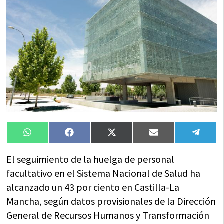
Compartir
Compartir
Compartir
Compartir
Compa
WhatsApp
Facebook
X
Email
Tele
en
en
en
en
en
(Twitter)
El seguimiento de la huelga de personal
facultativo en el Sistema Nacional de Salud ha
alcanzado un 43 por ciento en Castilla-La
Mancha, según datos provisionales de la Dirección
General de Recursos Humanos y Transformación