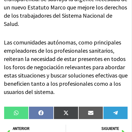
un nuevo Estatuto Marco que mejore los derechos
de los trabajadores del Sistema Nacional de
Salud.
Las comunidades autónomas, como principales
empleadores de los profesionales sanitarios,
reiteran la necesidad de estar presentes en todos
los foros de negociación relevantes para abordar
estas situaciones y buscar soluciones efectivas que
beneficien tanto a los profesionales como a los
usuarios del sistema.
Compartir
Compartir
Compartir
Compartir
Compa
WhatsApp
Facebook
X
Email
Tele
en
en
en
en
en
(Twitter)
Ant
Sig
ANTERIOR
SIGUIENTE