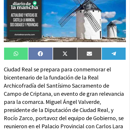
Compartir
Compartir
Compartir
Compartir
Compa
WhatsApp
Facebook
X
Email
Tele
en
en
en
en
en
(Twitter)
Ciudad Real se prepara para conmemorar el
bicentenario de la fundación de la Real
Archicofradía del Santísimo Sacramento de
Campo de Criptana, un evento de gran relevancia
para la comarca. Miguel Ángel Valverde,
presidente de la Diputación de Ciudad Real, y
Rocío Zarco, portavoz del equipo de Gobierno, se
reunieron en el Palacio Provincial con Carlos Lara