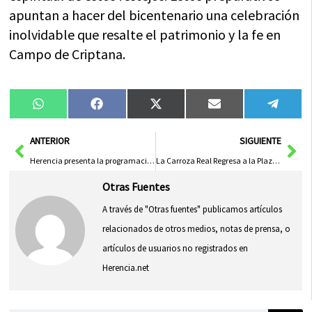
apuntan a hacer del bicentenario una celebración
inolvidable que resalte el patrimonio y la fe en
Campo de Criptana.
Compartir
Compartir
Compartir
Compartir
Compa
WhatsApp
Facebook
X
Email
Tele
en
en
en
en
en
(Twitter)
Ant
Sig
ANTERIOR
SIGUIENTE
Herencia presenta la programación cultural del Auditorio Municipal para otoño e invierno 2025
La Carroza Real Regresa a la Plaza Mayor con un Recital Lírico de Mozart, Verdi y Puccini
Otras Fuentes
A través de "Otras fuentes" publicamos artículos
relacionados de otros medios, notas de prensa, o
artículos de usuarios no registrados en
Herencia.net