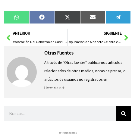
Compartir
Compartir
Compartir
Compartir
Compa
WhatsApp
Facebook
X
Email
Tele
en
en
en
en
en
(Twitter)
Ant
Sig
ANTERIOR
SIGUIENTE
Valoración Del Gobierno de Castilla-La Mancha al Rol Esencial de los Veterinarios en Ciudad Real
Diputación de Albacete Celebra el 50º Aniversario de la Asociación de Viudas en Asamblea Regional
Otras Fuentes
A través de "Otras fuentes" publicamos artículos
relacionados de otros medios, notas de prensa, o
artículos de usuarios no registrados en
Herencia.net
Buscar
– patrocinadores –