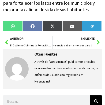
para fortalecer los lazos entre los municipios y
mejorar la calidad de vida de sus habitantes.
Compartir
Compartir
Compartir
Compartir
Compa
WhatsApp
Facebook
X
Email
Tele
en
en
en
en
en
(Twitter)
Ant
Sig
ANTERIOR
SIGUIENTE
El Gobierno Culmina la Rehabilitación del Edificio ‘El Nuncio’ en Toledo
Herencia calienta motores para la IV edición de la Run Like Hero: deporte, inclusión y solidaridad por el Síndrome de Phelan-McDermid
Otras Fuentes
A través de "Otras fuentes" publicamos artículos
relacionados de otros medios, notas de prensa, o
artículos de usuarios no registrados en
Herencia.net
Buscar