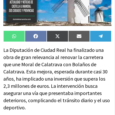
Compartir
Compartir
Compartir
Compartir
Compa
WhatsApp
Facebook
X
Email
Tele
en
en
en
en
en
(Twitter)
La Diputación de Ciudad Real ha finalizado una
obra de gran relevancia al renovar la carretera
que une Moral de Calatrava con Bolaños de
Calatrava. Esta mejora, esperada durante casi 30
años, ha implicado una inversión que supera los
2,3 millones de euros. La intervención busca
asegurar una vía que presentaba importantes
deterioros, complicando el tránsito diario y el uso
deportivo.