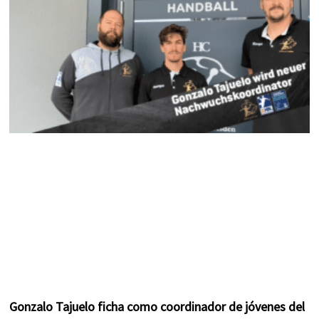
k
a
s
m
t
Gonzalo Tajuelo ficha como coordinador de jóvenes del