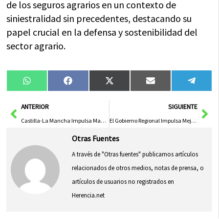
de los seguros agrarios en un contexto de
siniestralidad sin precedentes, destacando su
papel crucial en la defensa y sostenibilidad del
sector agrario.
Compartir
Compartir
Compartir
Compartir
Compa
WhatsApp
Facebook
X
Email
Tele
en
en
en
en
en
(Twitter)
Ant
Sig
ANTERIOR
SIGUIENTE
Castilla-La Mancha Impulsa Mayor Convocatoria de Ayudas a la Discapacidad con Más de 71 Millones de Euros
El Gobierno Regional Impulsa Mejora del Filtro Verde y Recuperación de Fuentes en Laguna del Marquesado
Otras Fuentes
A través de "Otras fuentes" publicamos artículos
relacionados de otros medios, notas de prensa, o
artículos de usuarios no registrados en
Herencia.net