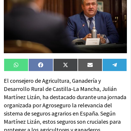
Compartir
Compartir
Compartir
Compartir
Compa
WhatsApp
Facebook
X
Email
Tele
en
en
en
en
en
(Twitter)
El consejero de Agricultura, Ganadería y
Desarrollo Rural de Castilla-La Mancha, Julián
Martínez Lizán, ha destacado durante una jornada
organizada por Agroseguro la relevancia del
sistema de seguros agrarios en España. Según
Martínez Lizán, estos seguros son cruciales para
proteger a los agricultores y ganaderos,