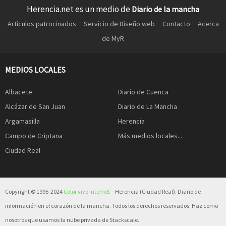
Herencia.net es un medio de
Diario de la mancha
Artículos patrocinados
Servicio de Diseño web
Contacto
Acerca
de MyR
MEDIOS LOCALES
Albacete
Diario de Cuenca
Alcázar de San Juan
Diario de La Mancha
Argamasilla
Herencia
Campo de Criptana
Más medios locales...
Ciudad Real
Copyright © 1995-2024
Color vivo Internet
– Herencia (Ciudad Real). Diario de
información en el corazón de la mancha. Todos los derechos reservados. Haz como
nosotros que usamos la nube privada de Stackscale.