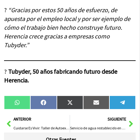
?
“Gracias por estos 50 años de esfuerzo, de
apuesta por el empleo local y por ser ejemplo de
cómo el trabajo bien hecho construye futuro.
Herencia crece gracias a empresas como
Tubyder.”
?
Tubyder, 50 años fabricando futuro desde
Herencia.
Compartir
Compartir
Compartir
Compartir
Compa
WhatsApp
Facebook
X
Email
Tele
en
en
en
en
en
(Twitter)
Ant
Sig
ANTERIOR
SIGUIENTE
Cuidarse Es Vivir: Taller de Autoexploración Mamaria
Servicio de agua restablecido en el norte de la ciudad tras reparar la falla
Otras Fuentes