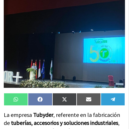
Compartir
Compartir
Compartir
Compartir
Compa
WhatsApp
Facebook
X
Email
Tele
en
en
en
en
en
(Twitter)
La empresa
Tubyder
, referente en la fabricación
de
tuberías, accesorios y soluciones industriales
,