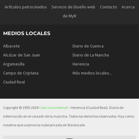
Artículos patrocinados
Servicio de Diseño web
Contacto
Acerca
de MyR
MEDIOS LOCALES
Albacete
Diario de Cuenca
Alcázar de San Juan
Diario de La Mancha
Argamasilla
Herencia
Campo de Criptana
Más medios locales...
Ciudad Real
Copyright © 1995-2024
Color vivo Internet
– Herencia (Ciudad Real). Diario de
información en el corazón de la mancha. Todos los derechos reservados. Haz como
nosotros que usamos la nube privada de Stackscale.