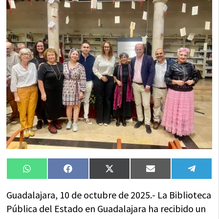
Compartir
Compartir
Compartir
Compartir
Compa
WhatsApp
Facebook
X
Email
Tele
en
en
en
en
en
(Twitter)
Guadalajara, 10 de octubre de 2025.- La Biblioteca
Pública del Estado en Guadalajara ha recibido un