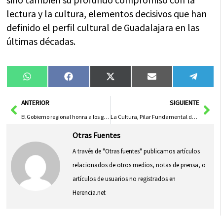
lectura y la cultura, elementos decisivos que han
definido el perfil cultural de Guadalajara en las
últimas décadas.
Compartir
Compartir
Compartir
Compartir
Compa
WhatsApp
Facebook
X
Email
Tele
en
en
en
en
en
(Twitter)
Ant
Sig
ANTERIOR
SIGUIENTE
El Gobierno regional honra a los galardonados con las Medallas al Mérito Cultural y resalta la importancia de la cultura en Castilla-La Mancha
La Cultura, Pilar Fundamental de la Libertad en Castilla-La Mancha
Otras Fuentes
A través de "Otras fuentes" publicamos artículos
relacionados de otros medios, notas de prensa, o
artículos de usuarios no registrados en
Herencia.net