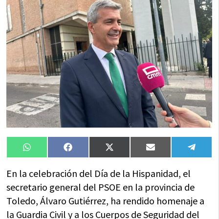
Compartir
Compartir
Compartir
Compartir
Compa
WhatsApp
Facebook
X
Email
Tele
en
en
en
en
en
(Twitter)
En la celebración del Día de la Hispanidad, el
secretario general del PSOE en la provincia de
Toledo, Álvaro Gutiérrez, ha rendido homenaje a
la Guardia Civil y a los Cuerpos de Seguridad del