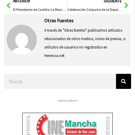
Ant
Sig
ANTERIOR
SIGUIENTE
El Presidente de Castilla-La Mancha Reivindica el Espíritu de Pacto de la Constitución Española
Celebración Conjunta de la Diputación de Albacete y la Guardia Civil en Honor a su Patrona
Otras Fuentes
A través de "Otras fuentes" publicamos artículos
relacionados de otros medios, notas de prensa, o
artículos de usuarios no registrados en
Herencia.net
Buscar
– patrocinadores –