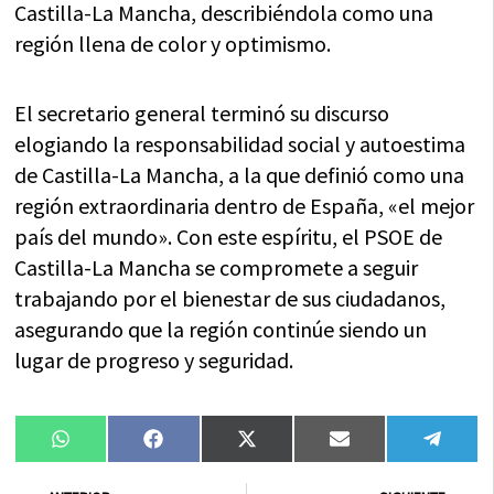
Castilla-La Mancha, describiéndola como una
región llena de color y optimismo.
El secretario general terminó su discurso
elogiando la responsabilidad social y autoestima
de Castilla-La Mancha, a la que definió como una
región extraordinaria dentro de España, «el mejor
país del mundo». Con este espíritu, el PSOE de
Castilla-La Mancha se compromete a seguir
trabajando por el bienestar de sus ciudadanos,
asegurando que la región continúe siendo un
lugar de progreso y seguridad.
Compartir
Compartir
Compartir
Compartir
Compa
WhatsApp
Facebook
X
Email
Tele
en
en
en
en
en
(Twitter)