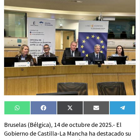
Compartir
Compartir
Compartir
Compartir
Compa
WhatsApp
Facebook
X
Email
Tele
en
en
en
en
en
(Twitter)
Bruselas (Bélgica), 14 de octubre de 2025.- El
Gobierno de Castilla-La Mancha ha destacado su