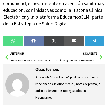
comunidad, especialmente en atención sanitaria y
educación, con iniciativas como la Historia Clínica
Electrónica y la plataforma EducamosCLM, parte
de la Estrategia de Salud Digital.
Compartir
Compartir
Compartir
Compartir
Compa
WhatsApp
Facebook
X
Email
Tele
en
en
en
en
en
(Twitter)
Ant
Sig
ANTERIOR
SIGUIENTE
ASAJA Descuida a los Trabajadores del Campo en Ciudad Real
García-Page Anuncia Implementación de IA en la Junta para Agilizar Trámites Administrativos desde 2026
Otras Fuentes
A través de "Otras fuentes" publicamos artículos
relacionados de otros medios, notas de prensa, o
artículos de usuarios no registrados en
Herencia.net