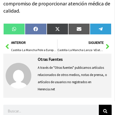
compromiso de proporcionar atención médica de
calidad.
Compartir
Compartir
Compartir
Compartir
Compa
WhatsApp
Facebook
X
Email
Tele
en
en
en
en
en
(Twitter)
Ant
Sig
ANTERIOR
SIGUIENTE
Castilla-La Mancha Pide a Europa un Presupuesto Justo para Fondos de Cohesión y PAC en el Próximo Marco Financiero
Castilla-La Mancha Lanza ‘eDatos’ en Colaboración con el Instituto Canario de Estadística
Otras Fuentes
A través de "Otras fuentes" publicamos artículos
relacionados de otros medios, notas de prensa, o
artículos de usuarios no registrados en
Herencia.net
Buscar