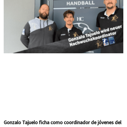
k
a
s
m
t
Gonzalo Tajuelo ficha como coordinador de jóvenes del