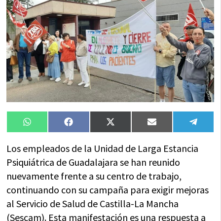
Compartir
Compartir
Compartir
Compartir
Compa
WhatsApp
Facebook
X
Email
Tele
en
en
en
en
en
(Twitter)
Los empleados de la Unidad de Larga Estancia
Psiquiátrica de Guadalajara se han reunido
nuevamente frente a su centro de trabajo,
continuando con su campaña para exigir mejoras
al Servicio de Salud de Castilla-La Mancha
(Sescam). Esta manifestación es una respuesta a