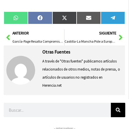
Compartir
Compartir
Compartir
Compartir
Compa
WhatsApp
Facebook
X
Email
Tele
en
en
en
en
en
(Twitter)
Ant
Sig
ANTERIOR
SIGUIENTE
García-Page Resalta Compromiso de Schreiber Foods en Expansión en Talavera para Impulsar Sector Lácteo
Castilla-La Mancha Pide a Europa un Presupuesto Justo para Fondos de Cohesión y PAC en el Próximo Marco Financiero
Otras Fuentes
A través de "Otras fuentes" publicamos artículos
relacionados de otros medios, notas de prensa, o
artículos de usuarios no registrados en
Herencia.net
Buscar
– patrocinadores –