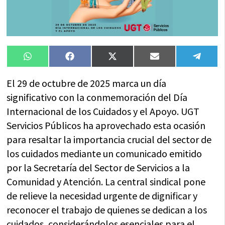
Compartir
Compartir
Compartir
Compartir
Compa
WhatsApp
Facebook
X
Email
Tele
en
en
en
en
en
(Twitter)
El 29 de octubre de 2025 marca un día
significativo con la conmemoración del Día
Internacional de los Cuidados y el Apoyo. UGT
Servicios Públicos ha aprovechado esta ocasión
para resaltar la importancia crucial del sector de
los cuidados mediante un comunicado emitido
por la Secretaría del Sector de Servicios a la
Comunidad y Atención. La central sindical pone
de relieve la necesidad urgente de dignificar y
reconocer el trabajo de quienes se dedican a los
cuidados, considerándolos esenciales para el