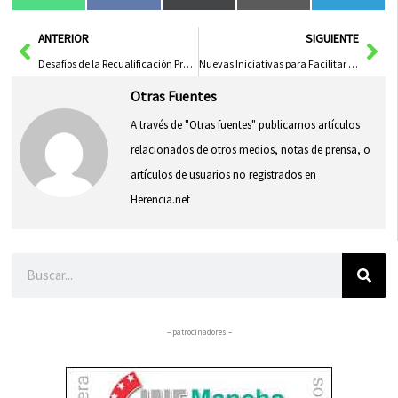
en
en
en
en
en
(Twitter)
Ant
Sig
ANTERIOR
SIGUIENTE
Desafíos de la Recualificación Profesional Hoy en Día
Nuevas Iniciativas para Facilitar el Acceso de los Jóvenes a la Vivienda
Otras Fuentes
A través de "Otras fuentes" publicamos artículos
relacionados de otros medios, notas de prensa, o
artículos de usuarios no registrados en
Herencia.net
Buscar
– patrocinadores –