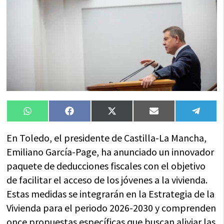
Compartir
Compartir
Compartir
Compartir
Compa
WhatsApp
Facebook
X
Email
Tele
en
en
en
en
en
(Twitter)
En Toledo, el presidente de Castilla-La Mancha,
Emiliano García-Page, ha anunciado un innovador
paquete de deducciones fiscales con el objetivo
de facilitar el acceso de los jóvenes a la vivienda.
Estas medidas se integrarán en la Estrategia de la
Vivienda para el periodo 2026-2030 y comprenden
once propuestas específicas que buscan aliviar las