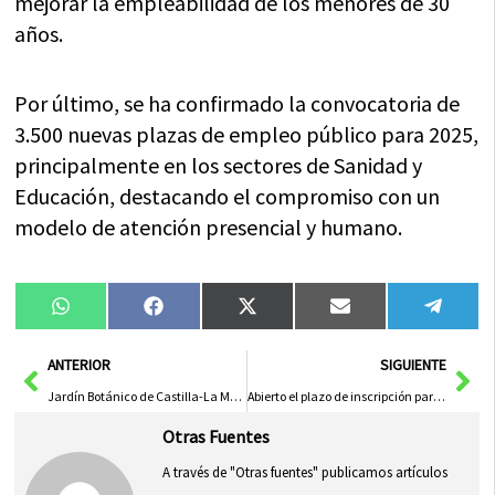
mejorar la empleabilidad de los menores de 30
años.
Por último, se ha confirmado la convocatoria de
3.500 nuevas plazas de empleo público para 2025,
principalmente en los sectores de Sanidad y
Educación, destacando el compromiso con un
modelo de atención presencial y humano.
Compartir
Compartir
Compartir
Compartir
Compa
WhatsApp
Facebook
X
Email
Tele
en
en
en
en
en
(Twitter)
Ant
Sig
ANTERIOR
SIGUIENTE
Jardín Botánico de Castilla-La Mancha Celebra 15° Aniversario con Exposición Retrospectiva y Apoyo Renovado de Diputación de Albacete
Abierto el plazo de inscripción para la Liga de Pádel 2025/2026 en Herencia
Otras Fuentes
A través de "Otras fuentes" publicamos artículos