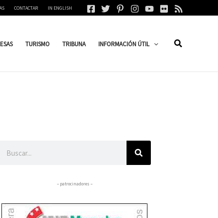
AS
CONTACTAR
IN ENGLISH
ESAS
TURISMO
TRIBUNA
INFORMACIÓN ÚTIL
Buscar
– patrocinadores –