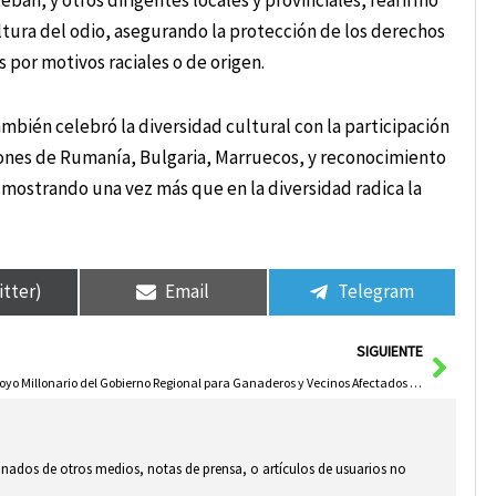
an, y otros dirigentes locales y provinciales, reafirmó
ltura del odio, asegurando la protección de los derechos
 por motivos raciales o de origen.
ambién celebró la diversidad cultural con la participación
ciones de Rumanía, Bulgaria, Marruecos, y reconocimiento
, mostrando una vez más que en la diversidad radica la
itter)
Email
Telegram
Sigui
SIGUIENTE
Apoyo Millonario del Gobierno Regional para Ganaderos y Vecinos Afectados por Incendio en Pico del Lobo
ionados de otros medios, notas de prensa, o artículos de usuarios no