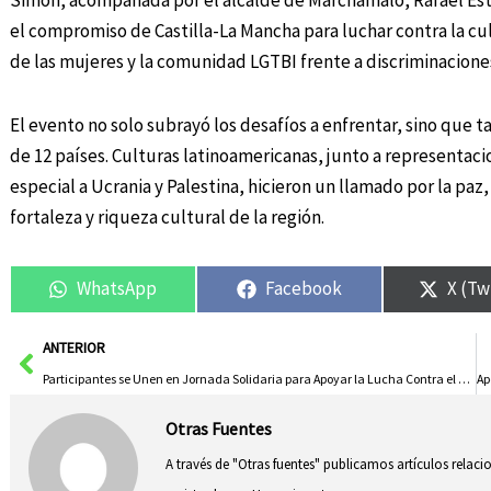
Simón, acompañada por el alcalde de Marchamalo, Rafael Esteb
el compromiso de Castilla-La Mancha para luchar contra la cu
de las mujeres y la comunidad LGTBI frente a discriminaciones
El evento no solo subrayó los desafíos a enfrentar, sino que t
de 12 países. Culturas latinoamericanas, junto a representa
especial a Ucrania y Palestina, hicieron un llamado por la paz
fortaleza y riqueza cultural de la región.
WhatsApp
Facebook
X (Tw
Ant
ANTERIOR
Participantes se Unen en Jornada Solidaria para Apoyar la Lucha Contra el Cáncer de Mama en Puertollano
Otras Fuentes
A través de "Otras fuentes" publicamos artículos relac