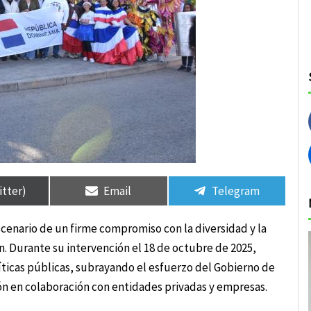
rtir
rtir
Compartir
Compartir
Compartir
Compartir
en
en
en
en
itter)
Email
Telegram
scenario de un firme compromiso con la diversidad y la
. Durante su intervención el 18 de octubre de 2025,
íticas públicas, subrayando el esfuerzo del Gobierno de
ión en colaboración con entidades privadas y empresas.