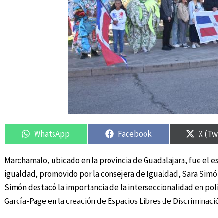
Compartir
Compartir
Compartir
Compartir
Compa
Compa
en
en
en
en
en
en
WhatsApp
Facebook
X (Tw
Marchamalo, ubicado en la provincia de Guadalajara, fue el e
igualdad, promovido por la consejera de Igualdad, Sara Simón
Simón destacó la importancia de la interseccionalidad en pol
García-Page en la creación de Espacios Libres de Discriminac