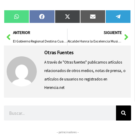
Compartir
Compartir
Compartir
Compartir
Compa
WhatsApp
Facebook
X
Email
Tele
en
en
en
en
en
(Twitter)
Ant
Sig
ANTERIOR
SIGUIENTE
El Gobierno Regional Destina Cuatro Millones para Asegurar Abastecimiento de Agua en Castellar de Santiago
Alcalde Honra la Excelencia Musical de Adrián Fernández y la Orquesta Sinfónica de Castilla-La Mancha
Otras Fuentes
A través de "Otras fuentes" publicamos artículos
relacionados de otros medios, notas de prensa, o
artículos de usuarios no registrados en
Herencia.net
Buscar
– patrocinadores –