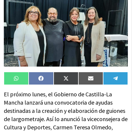
Compartir
Compartir
Compartir
Compartir
Compa
WhatsApp
Facebook
X
Email
Tele
en
en
en
en
en
(Twitter)
El próximo lunes, el Gobierno de Castilla-La
Mancha lanzará una convocatoria de ayudas
destinadas a la creación y elaboración de guiones
de largometraje. Así lo anunció la viceconsejera de
Cultura y Deportes, Carmen Teresa Olmedo,