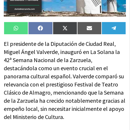
Compartir
Compartir
Compartir
Compartir
Compa
WhatsApp
Facebook
X
Email
Tele
en
en
en
en
en
(Twitter)
El presidente de la Diputación de Ciudad Real,
Miguel Ángel Valverde, inauguró en La Solana la
42ª Semana Nacional de la Zarzuela,
destacándola como un evento crucial en el
panorama cultural español. Valverde comparó su
relevancia con el prestigioso Festival de Teatro
Clásico de Almagro, mencionando que la Semana
de la Zarzuela ha crecido notablemente gracias al
empeño local, sin necesitar inicialmente el apoyo
del Ministerio de Cultura.