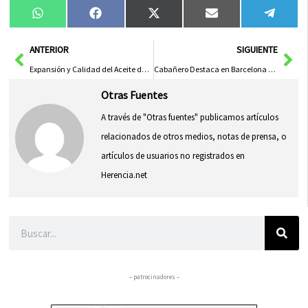
Compartir
Compartir
Compartir
Compartir
Compa
WhatsApp
Facebook
X
Email
Tele
en
en
en
en
en
(Twitter)
Ant
Sig
ANTERIOR
SIGUIENTE
Expansión y Calidad del Aceite de Ontur: Pilar Económico y Cultural Destacado por Albacete y JCCM
Cabañero Destaca en Barcelona el Legado de los Artistas Albaceteños Benjamín Palencia y José Luis Serzo
Otras Fuentes
A través de "Otras fuentes" publicamos artículos
relacionados de otros medios, notas de prensa, o
artículos de usuarios no registrados en
Herencia.net
Buscar
– patrocinadores –