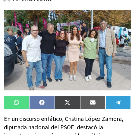
Compartir
Compartir
Compartir
Compartir
Compa
WhatsApp
Facebook
X
Email
Tele
en
en
en
en
en
(Twitter)
En un discurso enfático, Cristina López Zamora,
diputada nacional del PSOE, destacó la