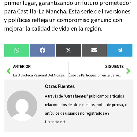
primer lugar, garantizando un futuro prometedor
para Castilla-La Mancha. Esta serie de inversiones
y políticas refleja un compromiso genuino con
mejorar la calidad de vida en la región.
Compartir
Compartir
Compartir
Compartir
Compa
WhatsApp
Facebook
X
Email
Tele
en
en
en
en
en
(Twitter)
Ant
Sig
ANTERIOR
SIGUIENTE
La Biblioteca Regional Del Alcázar Celebra 27 Años y Refuerza Su Papel Cultural en la Comunidad
Éxito de Participación en la Carrera de Albacete para Visibilizar el Cáncer de Mama y Ginecológico
Otras Fuentes
A través de "Otras fuentes" publicamos artículos
relacionados de otros medios, notas de prensa, o
artículos de usuarios no registrados en
Herencia.net