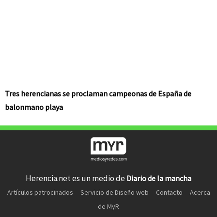
Tres herencianas se proclaman campeonas de España de
balonmano playa
Herencia.net es un medio de
Diario de la mancha
Artículos patrocinados
Servicio de Diseño web
Contacto
Acerca
de MyR