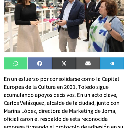
Compartir
Compartir
Compartir
Compartir
Compa
WhatsApp
Facebook
X
Email
Tele
en
en
en
en
en
(Twitter)
En un esfuerzo por consolidarse como la Capital
Europea de la Cultura en 2031, Toledo sigue
acumulando apoyos decisivos. En un acto clave,
Carlos Velázquez, alcalde de la ciudad, junto con
Marina López, directora de Marketing de Joma,
oficializaron el respaldo de esta reconocida
empresa firmando el protocolo de adhesión en su