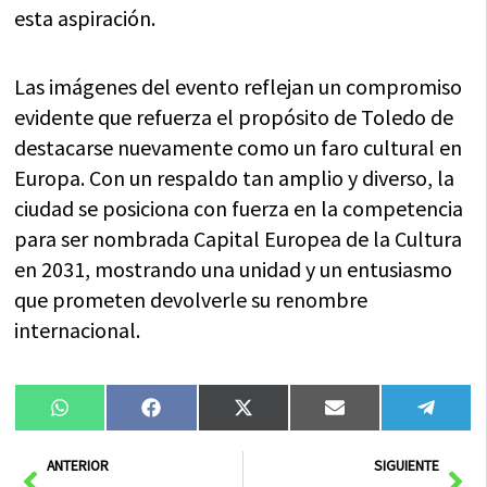
esta aspiración.
Las imágenes del evento reflejan un compromiso
evidente que refuerza el propósito de Toledo de
destacarse nuevamente como un faro cultural en
Europa. Con un respaldo tan amplio y diverso, la
ciudad se posiciona con fuerza en la competencia
para ser nombrada Capital Europea de la Cultura
en 2031, mostrando una unidad y un entusiasmo
que prometen devolverle su renombre
internacional.
Compartir
Compartir
Compartir
Compartir
Compa
WhatsApp
Facebook
X
Email
Tele
en
en
en
en
en
(Twitter)
Ant
Sig
ANTERIOR
SIGUIENTE