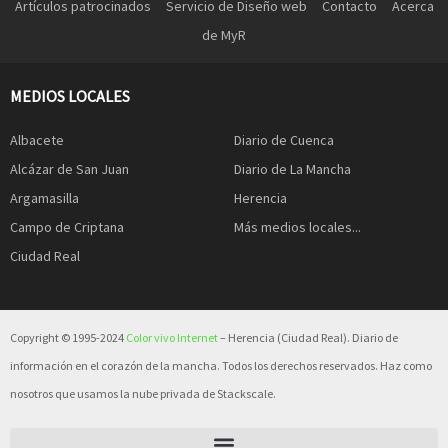
Artículos patrocinados
Servicio de Diseño web
Contacto
Acerca
de MyR
MEDIOS LOCALES
Albacete
Diario de Cuenca
Alcázar de San Juan
Diario de La Mancha
Argamasilla
Herencia
Campo de Criptana
Más medios locales...
Ciudad Real
Copyright © 1995-2024
Color vivo Internet
– Herencia (Ciudad Real). Diario de
información en el corazón de la mancha. Todos los derechos reservados. Haz como
nosotros que usamos la nube privada de Stackscale.