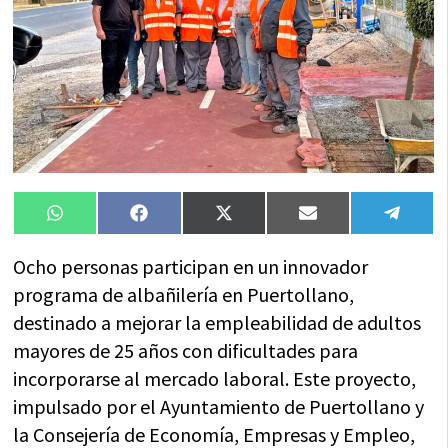
Compartir
Compartir
Compartir
Compartir
Compa
WhatsApp
Facebook
X
Email
Tele
en
en
en
en
en
(Twitter)
Ocho personas participan en un innovador
programa de albañilería en Puertollano,
destinado a mejorar la empleabilidad de adultos
mayores de 25 años con dificultades para
incorporarse al mercado laboral. Este proyecto,
impulsado por el Ayuntamiento de Puertollano y
la Consejería de Economía, Empresas y Empleo,