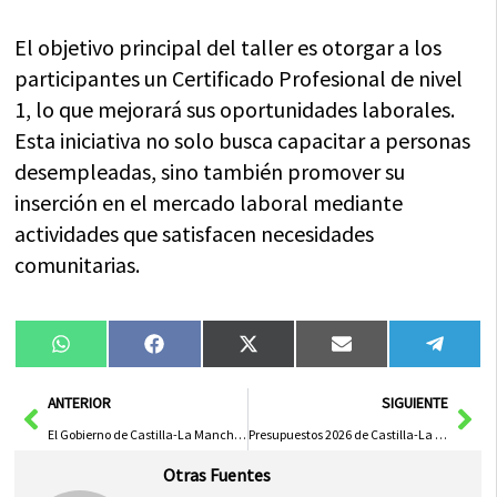
El objetivo principal del taller es otorgar a los
participantes un Certificado Profesional de nivel
1, lo que mejorará sus oportunidades laborales.
Esta iniciativa no solo busca capacitar a personas
desempleadas, sino también promover su
inserción en el mercado laboral mediante
actividades que satisfacen necesidades
comunitarias.
Compartir
Compartir
Compartir
Compartir
Compa
WhatsApp
Facebook
X
Email
Tele
en
en
en
en
en
(Twitter)
Ant
Sig
ANTERIOR
SIGUIENTE
El Gobierno de Castilla-La Mancha Destaca el Papel de Eurocaja Rural en la Cohesión Territorial y el Impulso Económico
Presupuestos 2026 de Castilla-La Mancha: Enfocados en Bienestar y Progreso Regional
Otras Fuentes