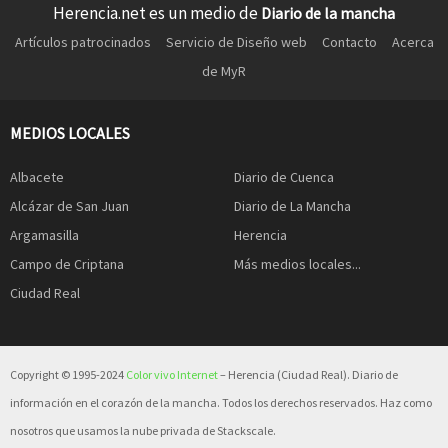
Herencia.net es un medio de
Diario de la mancha
Artículos patrocinados
Servicio de Diseño web
Contacto
Acerca
de MyR
MEDIOS LOCALES
Albacete
Diario de Cuenca
Alcázar de San Juan
Diario de La Mancha
Argamasilla
Herencia
Campo de Criptana
Más medios locales...
Ciudad Real
Copyright © 1995-2024
Color vivo Internet
– Herencia (Ciudad Real). Diario de
información en el corazón de la mancha. Todos los derechos reservados. Haz como
nosotros que usamos la nube privada de Stackscale.