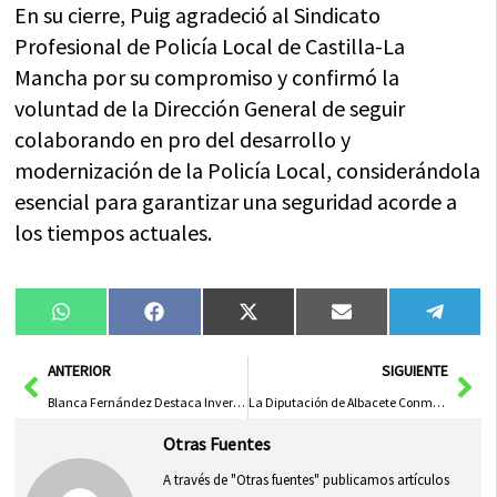
En su cierre, Puig agradeció al Sindicato
Profesional de Policía Local de Castilla-La
Mancha por su compromiso y confirmó la
voluntad de la Dirección General de seguir
colaborando en pro del desarrollo y
modernización de la Policía Local, considerándola
esencial para garantizar una seguridad acorde a
los tiempos actuales.
Compartir
Compartir
Compartir
Compartir
Compa
WhatsApp
Facebook
X
Email
Tele
en
en
en
en
en
(Twitter)
Ant
Sig
ANTERIOR
SIGUIENTE
Blanca Fernández Destaca Inversión de 38 Millones en Ciudad Real para Potenciar Talento y Competitividad Empresarial
La Diputación de Albacete Conmemora 25 Años de Innovación Ambiental
Otras Fuentes
A través de "Otras fuentes" publicamos artículos