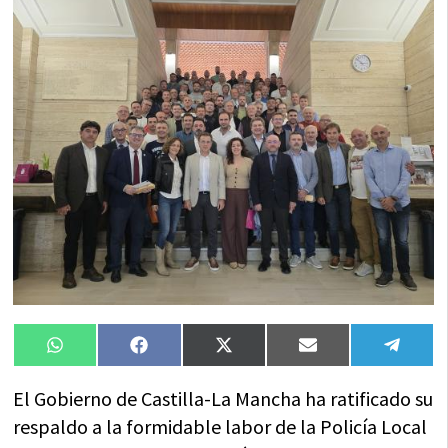
Compartir
Compartir
Compartir
Compartir
Compa
WhatsApp
Facebook
X
Email
Tele
en
en
en
en
en
(Twitter)
El Gobierno de Castilla-La Mancha ha ratificado su
respaldo a la formidable labor de la Policía Local