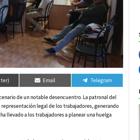
tir
tir
Compartir
Compartir
Compartir
Compartir
en
en
en
en
tter)
Email
Telegram
cenario de un notable desencuentro. La patronal del
 representación legal de los trabajadores, generando
 ha llevado a los trabajadores a planear una huelga