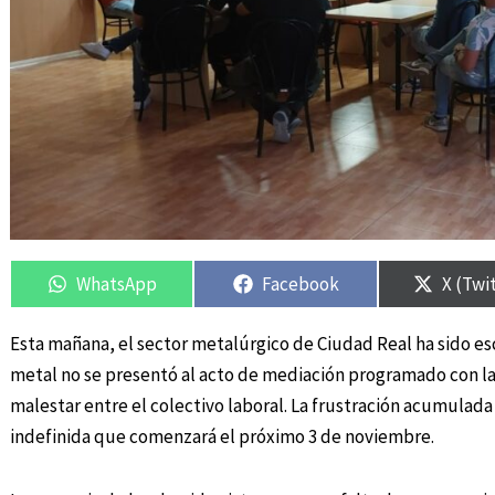
Compartir
Compartir
Compartir
Compartir
Compar
Compar
en
en
en
en
en
en
WhatsApp
Facebook
X (Twi
Esta mañana, el sector metalúrgico de Ciudad Real ha sido es
metal no se presentó al acto de mediación programado con la
malestar entre el colectivo laboral. La frustración acumulada
indefinida que comenzará el próximo 3 de noviembre.