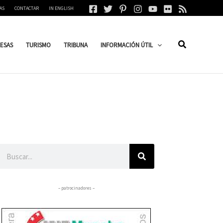
AS
CONTACTAR
IN ENGLISH
ESAS
TURISMO
TRIBUNA
INFORMACIÓN ÚTIL
Buscar
– patrocinadores –