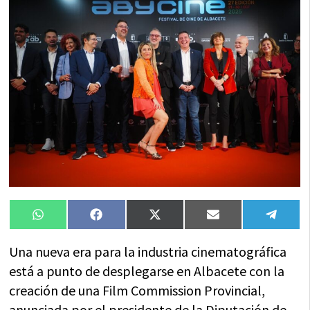
Compartir
Compartir
Compartir
Compartir
Compa
WhatsApp
Facebook
X
Email
Tele
en
en
en
en
en
(Twitter)
Una nueva era para la industria cinematográfica
está a punto de desplegarse en Albacete con la
creación de una Film Commission Provincial,
anunciada por el presidente de la Diputación de