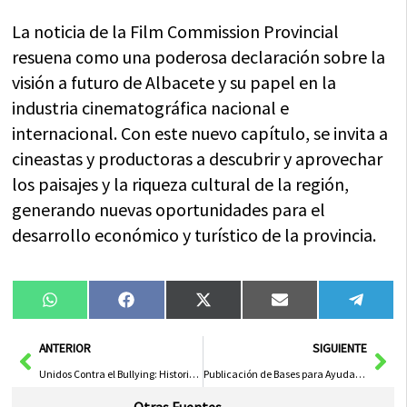
La noticia de la Film Commission Provincial
resuena como una poderosa declaración sobre la
visión a futuro de Albacete y su papel en la
industria cinematográfica nacional e
internacional. Con este nuevo capítulo, se invita a
cineastas y productoras a descubrir y aprovechar
los paisajes y la riqueza cultural de la región,
generando nuevas oportunidades para el
desarrollo económico y turístico de la provincia.
Compartir
Compartir
Compartir
Compartir
Compa
WhatsApp
Facebook
X
Email
Tele
en
en
en
en
en
(Twitter)
Ant
Sig
ANTERIOR
SIGUIENTE
Unidos Contra el Bullying: Historias de Superación y Empatía
Publicación de Bases para Ayudas a Salas de Cine con 400.000 Euros en el DOCM el Próximo Lunes 27 de Octubre