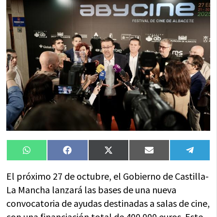
Compartir
Compartir
Compartir
Compartir
Compa
WhatsApp
Facebook
X
Email
Tele
en
en
en
en
en
(Twitter)
El próximo 27 de octubre, el Gobierno de Castilla-
La Mancha lanzará las bases de una nueva
convocatoria de ayudas destinadas a salas de cine,
con una financiación total de 400.000 euros. Este