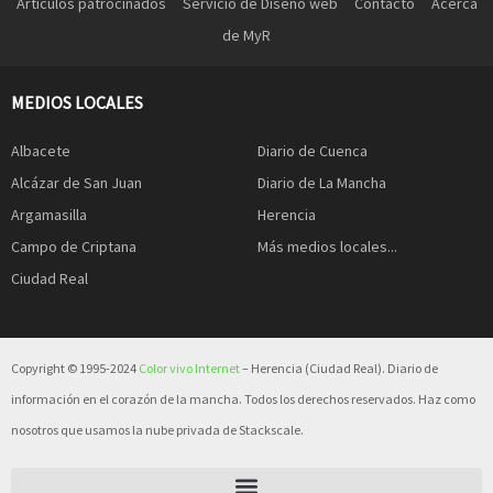
Artículos patrocinados
Servicio de Diseño web
Contacto
Acerca
de MyR
MEDIOS LOCALES
Albacete
Diario de Cuenca
Alcázar de San Juan
Diario de La Mancha
Argamasilla
Herencia
Campo de Criptana
Más medios locales...
Ciudad Real
Copyright © 1995-2024
Color vivo Internet
– Herencia (Ciudad Real). Diario de
información en el corazón de la mancha. Todos los derechos reservados. Haz como
nosotros que usamos la nube privada de Stackscale.