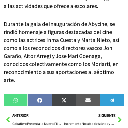
a las actividades que ofrece a escolares.
Durante la gala de inauguración de Abycine, se
rindió homenaje a figuras destacadas del cine
como las actrices Inma Cuesta y Marta Nieto, así
como a los reconocidos directores vascos Jon
Garaño, Aitor Arregi y Jose Mari Goenaga,
conocidos colectivamente como los Moriarti, en
reconocimiento a sus aportaciones al séptimo
arte.
Compartir
Compartir
Compartir
Compartir
Compa
WhatsApp
Facebook
X
Email
Tele
en
en
en
en
en
(Twitter)
Ant
Sig
ANTERIOR
SIGUIENTE
Cabañero Presenta la Nueva Film Commission Provincial en Colaboración con la Diputación de Albacete
Incremento Notable de Atletas y Cuadruplicación de Participación Femenina en 3ª Edición del Circuito DuTri de Albacete