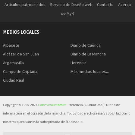
Artículos patrocinados
Servicio de Diseño web
Contacto
Acerca
de MyR
MEDIOS LOCALES
Albacete
Diario de Cuenca
Alcázar de San Juan
Diario de La Mancha
Argamasilla
Herencia
Campo de Criptana
Más medios locales...
Ciudad Real
Copyright © 1995-2024
Color vivo Internet
– Herencia (Ciudad Real). Diario de
información en el corazón de la mancha. Todos los derechos reservados. Haz como
nosotros que usamos la nube privada de Stackscale.