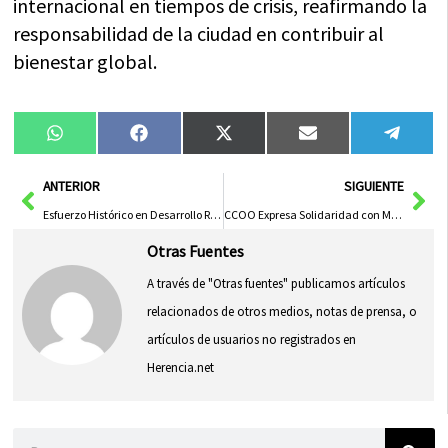
internacional en tiempos de crisis, reafirmando la
responsabilidad de la ciudad en contribuir al
bienestar global.
Compartir
Compartir
Compartir
Compartir
Compa
WhatsApp
Facebook
X
Email
Tele
en
en
en
en
en
(Twitter)
Ant
Sig
ANTERIOR
SIGUIENTE
Esfuerzo Histórico en Desarrollo Rural y Apoyo a los GDR
CCOO Expresa Solidaridad con Mujeres Andaluzas Afectadas por Fallos en Cribado de Cáncer de Mama
Otras Fuentes
A través de "Otras fuentes" publicamos artículos
relacionados de otros medios, notas de prensa, o
artículos de usuarios no registrados en
Herencia.net
Buscar