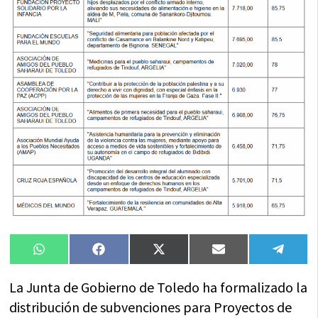
Compartir
Compartir
Compartir
Compartir
Compa
WhatsApp
Facebook
X
Email
Tele
en
en
en
en
en
(Twitter)
La Junta de Gobierno de Toledo ha formalizado la
distribución de subvenciones para Proyectos de