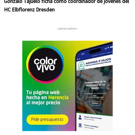
Gonzalo Tajuelo ficha como coordinador de jóvenes del
HC Elbflorenz Dresden
– patrocinadores –